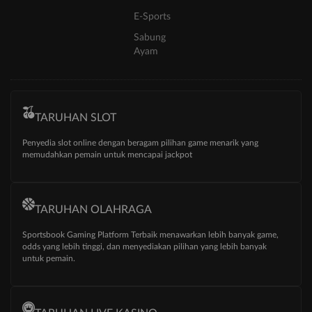
E-Sports
Sabung
Ayam
TARUHAN SLOT
Penyedia slot online dengan beragam pilihan game menarik yang
memudahkan pemain untuk mencapai jackpot
TARUHAN OLAHRAGA
Sportsbook Gaming Platform Terbaik menawarkan lebih banyak game,
odds yang lebih tinggi, dan menyediakan pilihan yang lebih banyak
untuk pemain.