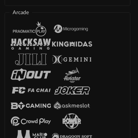
Arcade