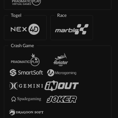
Togel
Race
Crash Game