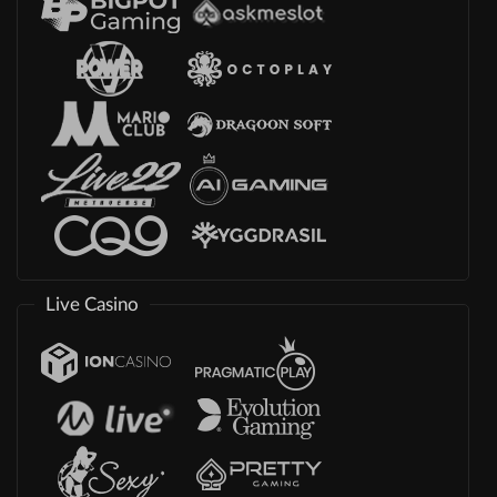
Live Casino