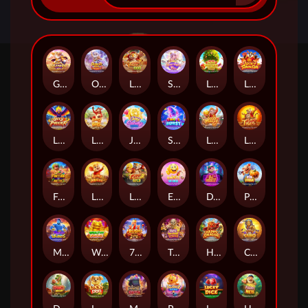
Gates of Olympus POP
Olympus Wins
Lucky Tiger 1000
Starlight Wins
Lucky Fortune Tree
Lucky Panda
Lucky Phoenix
Lucky Bull
Jelly Candy
Sweet Burst
Lucky MonKey
Lucky Tiger
Fortunes of Aztec
Lucky Mouse
Lucky Tiger Gold Ultimate
Emotiwins
DJ Neko
Pig Farm
Mystic Wishes
Wealthy Frog
777 Rush
Tut's Treasure Tower
Happy Dragon
Code of Cairo