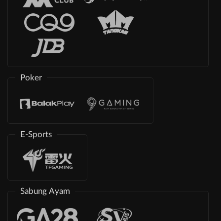
Poker
E-Sports
Sabung Ayam