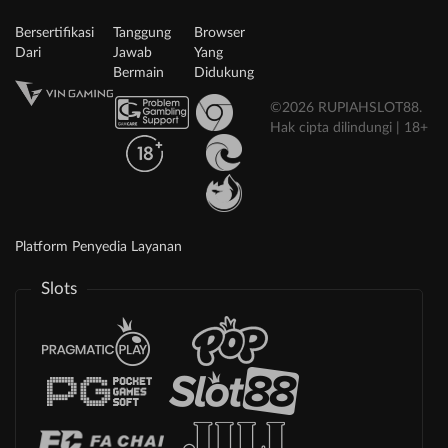
Bersertifikasi
Tanggung
Browser
Dari
Jawab
Yang
Bermain
Didukung
©2026 RUPIAHSLOT88.
Hak cipta dilindungi | 18+
Platform Penyedia Layanan
Slots