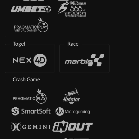
Togel
Race
Crash Game