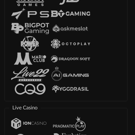
Live Casino