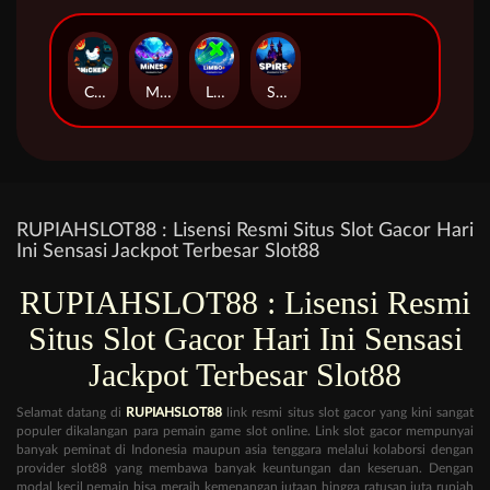
Chicken+
Mines+
Limbo+
Spire+
RUPIAHSLOT88 : Lisensi Resmi Situs Slot Gacor Hari
Ini Sensasi Jackpot Terbesar Slot88
RUPIAHSLOT88 : Lisensi Resmi
Situs Slot Gacor Hari Ini Sensasi
Jackpot Terbesar Slot88
Selamat datang di
RUPIAHSLOT88
link resmi situs slot gacor yang kini sangat
populer dikalangan para pemain game slot online. Link slot gacor mempunyai
banyak peminat di Indonesia maupun asia tenggara melalui kolaborsi dengan
provider slot88 yang membawa banyak keuntungan dan keseruan. Dengan
modal kecil pemain bisa meraih kemenangan jutaan hingga ratusan juta rupiah