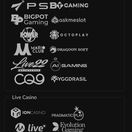
Live Casino