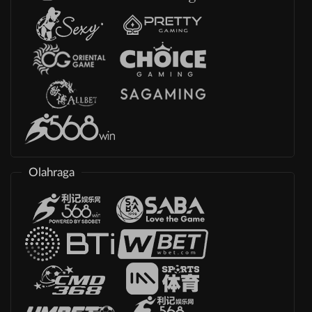
Olahraga