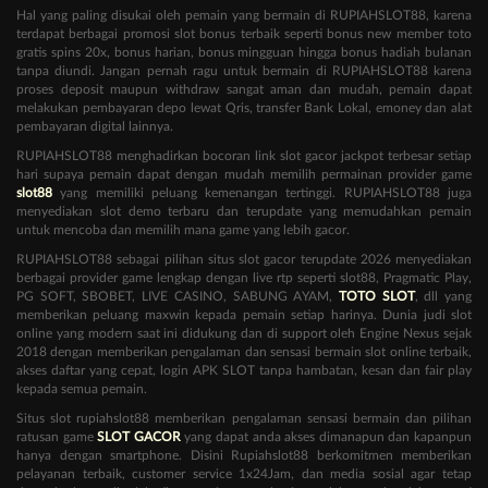
Hal yang paling disukai oleh pemain yang bermain di RUPIAHSLOT88, karena
terdapat berbagai promosi slot bonus terbaik seperti bonus new member toto
gratis spins 20x, bonus harian, bonus mingguan hingga bonus hadiah bulanan
tanpa diundi. Jangan pernah ragu untuk bermain di RUPIAHSLOT88 karena
proses deposit maupun withdraw sangat aman dan mudah, pemain dapat
melakukan pembayaran depo lewat Qris, transfer Bank Lokal, emoney dan alat
pembayaran digital lainnya.
RUPIAHSLOT88 menghadirkan bocoran link slot gacor jackpot terbesar setiap
hari supaya pemain dapat dengan mudah memilih permainan provider game
slot88
yang memiliki peluang kemenangan tertinggi. RUPIAHSLOT88 juga
menyediakan slot demo terbaru dan terupdate yang memudahkan pemain
untuk mencoba dan memilih mana game yang lebih gacor.
RUPIAHSLOT88 sebagai pilihan situs slot gacor terupdate 2026 menyediakan
berbagai provider game lengkap dengan live rtp seperti slot88, Pragmatic Play,
PG SOFT, SBOBET, LIVE CASINO, SABUNG AYAM,
TOTO SLOT
, dll yang
memberikan peluang maxwin kepada pemain setiap harinya. Dunia judi slot
online yang modern saat ini didukung dan di support oleh Engine Nexus sejak
2018 dengan memberikan pengalaman dan sensasi bermain slot online terbaik,
akses daftar yang cepat, login APK SLOT tanpa hambatan, kesan dan fair play
kepada semua pemain.
Situs slot rupiahslot88 memberikan pengalaman sensasi bermain dan pilihan
ratusan game
SLOT GACOR
yang dapat anda akses dimanapun dan kapanpun
hanya dengan smartphone. Disini Rupiahslot88 berkomitmen memberikan
pelayanan terbaik, customer service 1x24Jam, dan media sosial agar tetap