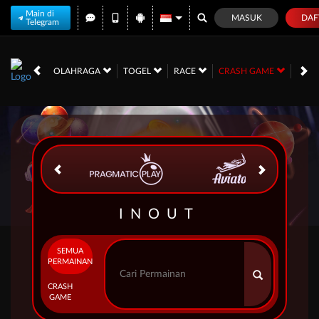
Main di
MASUK
DAF
Telegram
 CASINO
OLAHRAGA
TOGEL
RACE
CRASH GAME
ARC
INOUT
SEMUA
PERMAINAN
CRASH
GAME