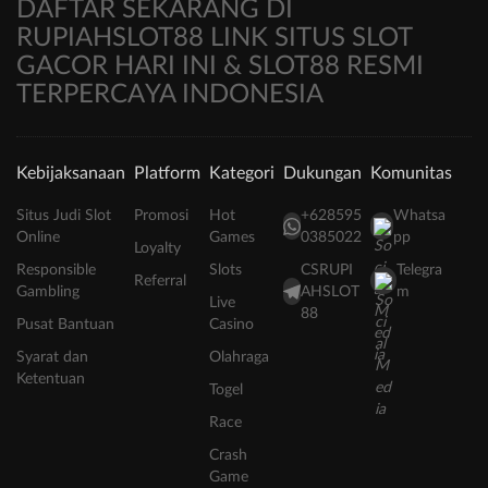
DAFTAR SEKARANG DI
RUPIAHSLOT88 LINK SITUS SLOT
GACOR HARI INI & SLOT88 RESMI
TERPERCAYA INDONESIA
Kebijaksanaan
Platform
Kategori
Dukungan
Komunitas
Situs Judi Slot
Promosi
Hot
+628595
Whatsa
Online
Games
0385022
pp
Loyalty
Responsible
Slots
CSRUPI
Telegra
Referral
Gambling
AHSLOT
m
Live
88
Pusat Bantuan
Casino
Syarat dan
Olahraga
Ketentuan
Togel
Race
Crash
Game