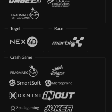
Togel
Race
Crash Game