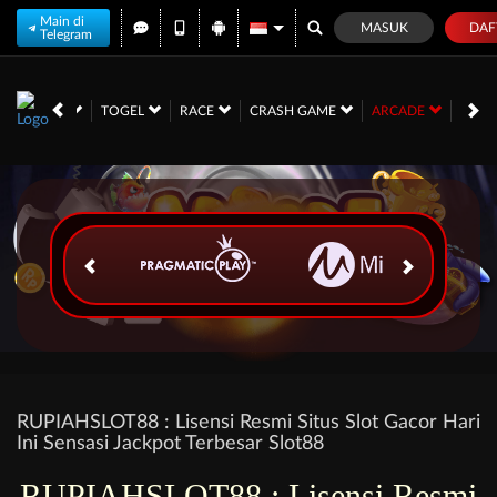
Main di
MASUK
DAF
Telegram
OLAHRAGA
TOGEL
RACE
CRASH GAME
ARCADE
POK
RUPIAHSLOT88 : Lisensi Resmi Situs Slot Gacor Hari
Ini Sensasi Jackpot Terbesar Slot88
RUPIAHSLOT88 : Lisensi Resmi