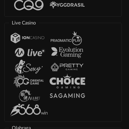
Live Casino
Olahraga