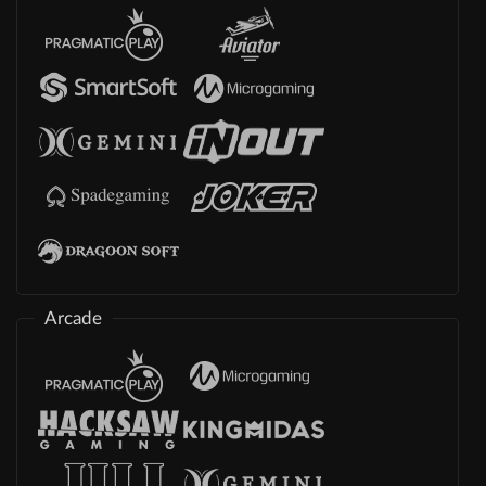
Arcade