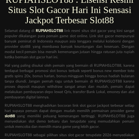
Situs Slot Gacor Hari Ini Sensasi
Jackpot Terbesar Slot88
Selamat datang di
RUPIAHSLOT88
link resmi situs slot gacor yang kini sangat
populer dikalangan para pemain game slot online. Link slot gacor mempunyai
banyak peminat di Indonesia maupun asia tenggara melalui kolaborsi dengan
provider slot88 yang membawa banyak keuntungan dan keseruan. Dengan
modal kecil pemain bisa meraih kemenangan jutaan hingga ratusan juta rupiah
ketika bermain slot gacor hari ini.
Hal yang paling disukai oleh pemain yang bermain di RUPIAHSLOT88, karena
terdapat berbagai promosi slot bonus terbaik seperti bonus new member toto
gratis spins 20x, bonus harian, bonus mingguan hingga bonus hadiah bulanan
tanpa diundi. Jangan pernah ragu untuk bermain di RUPIAHSLOT88 karena
proses deposit maupun withdraw sangat aman dan mudah, pemain dapat
melakukan pembayaran depo lewat Qris, transfer Bank Lokal, emoney dan alat
pembayaran digital lainnya.
RUPIAHSLOT88 menghadirkan bocoran link slot gacor jackpot terbesar setiap
hari supaya pemain dapat dengan mudah memilih permainan provider game
slot88
yang memiliki peluang kemenangan tertinggi. RUPIAHSLOT88 juga
menyediakan slot demo terbaru dan terupdate yang memudahkan pemain
untuk mencoba dan memilih mana game yang lebih gacor.
RUPIAHSLOT88 sebagai pilihan situs slot gacor terupdate 2026 menyediakan