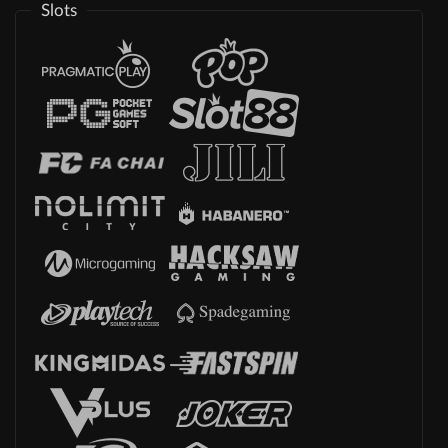
Slots