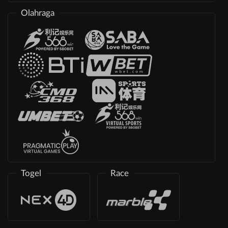
Olahraga
Togel
Race