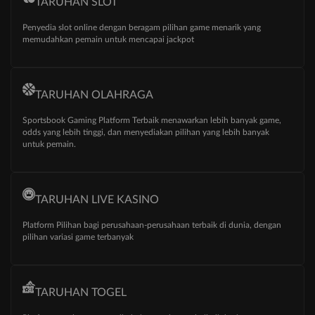
TARUHAN SLOT
Penyedia slot online dengan beragam pilihan game menarik yang
memudahkan pemain untuk mencapai jackpot
TARUHAN OLAHRAGA
Sportsbook Gaming Platform Terbaik menawarkan lebih banyak game,
odds yang lebih tinggi, dan menyediakan pilihan yang lebih banyak
untuk pemain.
TARUHAN LIVE KASINO
Platform Pilihan bagi perusahaan-perusahaan terbaik di dunia, dengan
pilihan variasi game terbanyak
TARUHAN TOGEL