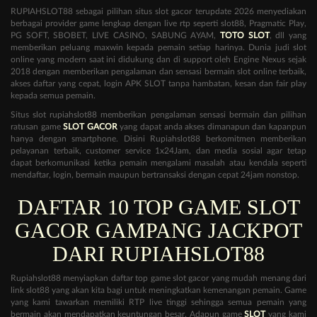
RUPIAHSLOT88 sebagai pilihan situs slot gacor terupdate 2026 menyediakan
berbagai provider game lengkap dengan live rtp seperti slot88, Pragmatic Play,
PG SOFT, SBOBET, LIVE CASINO, SABUNG AYAM,
TOTO SLOT
, dll yang
memberikan peluang maxwin kepada pemain setiap harinya. Dunia judi slot
online yang modern saat ini didukung dan di support oleh Engine Nexus sejak
2018 dengan memberikan pengalaman dan sensasi bermain slot online terbaik,
akses daftar yang cepat, login APK SLOT tanpa hambatan, kesan dan fair play
kepada semua pemain.
Situs slot rupiahslot88 memberikan pengalaman sensasi bermain dan pilihan
ratusan game
SLOT GACOR
yang dapat anda akses dimanapun dan kapanpun
hanya dengan smartphone. Disini Rupiahslot88 berkomitmen memberikan
pelayanan terbaik, customer service 1x24Jam, dan media sosial agar tetap
dapat berkomunikasi ketika pemain mengalami masalah atau kendala seperti
mendaftar, login, bermain maupun bertransaksi dengan cepat 24jam nonstop.
DAFTAR 10 TOP GAME SLOT
GACOR GAMPANG JACKPOT
DARI RUPIAHSLOT88
Rupiahslot88 menyiapkan daftar top game slot gacor yang mudah menang dari
link slot88 yang akan kita bagi untuk meningkatkan kemenangan pemain. Game
yang kami tawarkan memiliki RTP live tinggi sehingga semua pemain yang
bermain akan mendapatkan keuntungan besar. Adapun game
SLOT
yang kami