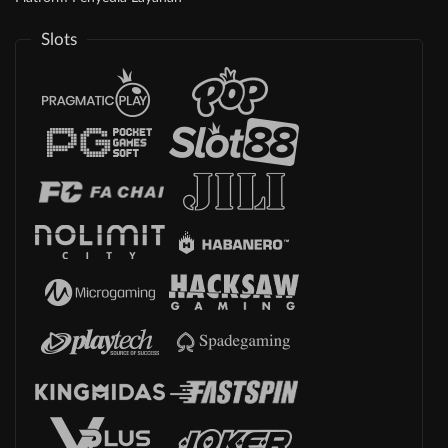
Slots