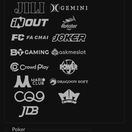
Poker