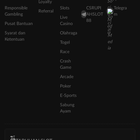
Loyalty
Responsible
Slots
CSRUPI
Telegra
Referral
Gambling
AHSLOT
m
Live
88
Pusat Bantuan
Casino
Syarat dan
Olahraga
Ketentuan
Togel
Race
Crash
Game
Arcade
Poker
E-Sports
Sabung
Ayam