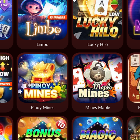
Limbo
Lucky Hilo
Pinoy Mines
Mines Maple