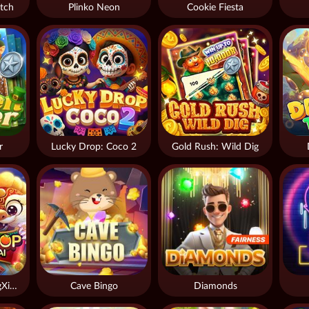
tch
Plinko Neon
Cookie Fiesta
r
Lucky Drop: Coco 2
Gold Rush: Wild Dig
Lucky Drop-GongXiFaChai
Cave Bingo
Diamonds