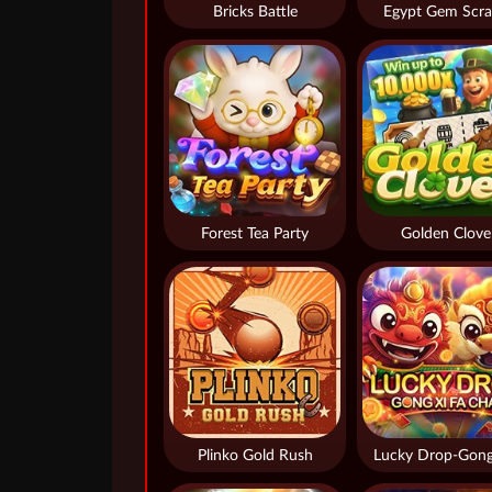
Bricks Battle
Egypt Gem Scra
Forest Tea Party
Golden Clove
Plinko Gold Rush