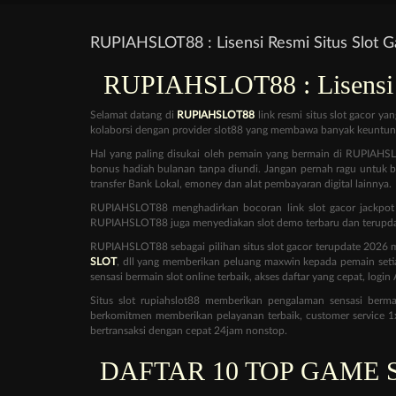
RUPIAHSLOT88 : Lisensi Resmi Situs Slot Ga
RUPIAHSLOT88 : Lisensi Re
Selamat datang di
RUPIAHSLOT88
link resmi situs slot gacor y
kolaborsi dengan provider slot88 yang membawa banyak keuntungan
Hal yang paling disukai oleh pemain yang bermain di RUPIAHSLO
bonus hadiah bulanan tanpa diundi. Jangan pernah ragu untuk
transfer Bank Lokal, emoney dan alat pembayaran digital lainnya.
RUPIAHSLOT88 menghadirkan bocoran link slot gacor jackpot
RUPIAHSLOT88 juga menyediakan slot demo terbaru dan terupd
RUPIAHSLOT88 sebagai pilihan situs slot gacor terupdate 2026
SLOT
, dll yang memberikan peluang maxwin kepada pemain seti
sensasi bermain slot online terbaik, akses daftar yang cepat, lo
Situs slot rupiahslot88 memberikan pengalaman sensasi berm
berkomitmen memberikan pelayanan terbaik, customer service 1x
bertransaksi dengan cepat 24jam nonstop.
DAFTAR 10 TOP GAME