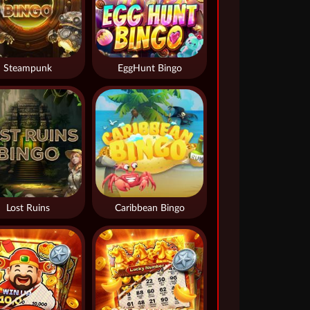
Steampunk
EggHunt Bingo
Lost Ruins
Caribbean Bingo