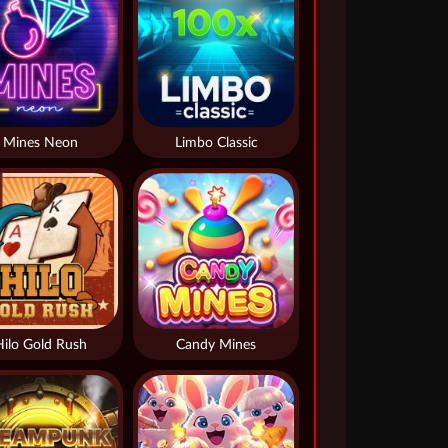
Mines Neon
Limbo Classic
Hilo Gold Rush
Candy Mines