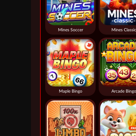
Mines Soccer
Mines Classi
Maple Bingo
Arcade Bing