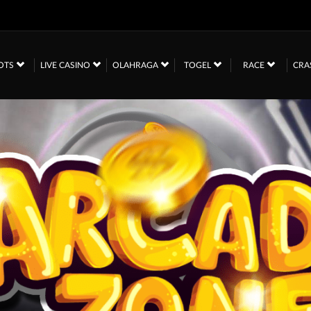
OTS
LIVE CASINO
OLAHRAGA
TOGEL
RACE
CRA