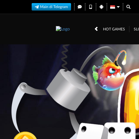
Main di Telegram
HOT GAMES
SL