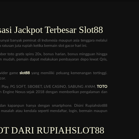
si Jackpot Terbesar Slot88
mpunyai banyak peminat di Indonesia maupun asia tenggara melalui
usan juta rupiah ketika bermain slot gacor hari ini.
ber toto gratis spins 20x, bonus harian, bonus mingguan hingga
an mudah, pemain dapat melakukan pembayaran depo lewat Qris,
ovider game
slot88
yang memiliki peluang kemenangan tertinggi.
cor.
gmatic Play, PG SOFT, SBOBET, LIVE CASINO, SABUNG AYAM,
TOTO
 oleh Engine Nexus sejak 2018 dengan memberikan pengalaman dan
an kapanpun hanya dengan smartphone. Disini Rupiahslot88
 masalah atau kendala seperti mendaftar, login, bermain maupun
T DARI RUPIAHSLOT88