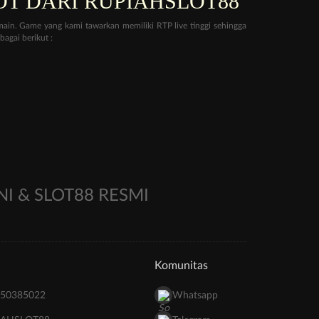
T DARI RUPIAHSLOT88
ain. Game yang kami tawarkan memiliki RTP live tinggi sehingga
agai berikut :
NI & SLOT88 RESMI
Komunitas
950385022
Whatsapp