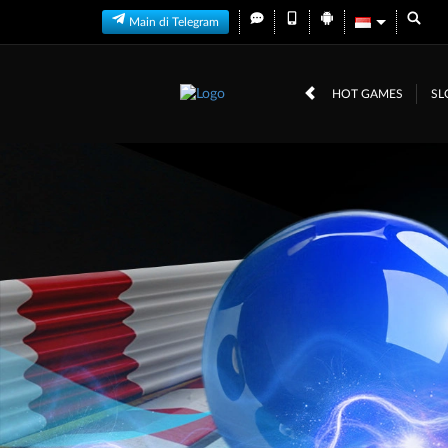
Main di Telegram
HOT GAMES
SL