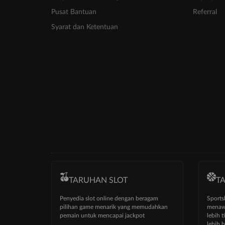
Pusat Bantuan
Referral
Syarat dan Ketentuan
TARUHAN SLOT
T
Penyedia slot online dengan beragam
Sports
pilihan game menarik yang memudahkan
menawa
pemain untuk mencapai jackpot
lebih 
lebih 