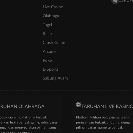
CSRUP
Live Casino
Olahraga
Togel
Race
Crash Game
Arcade
Poker
E-Sports
Sabung Ayam
ARUHAN OLAHRAGA
TARUHAN LIVE KASIN
book Gaming Platform Terbaik
Platform Pilihan bagi perusahaan-
rkan lebih banyak game, odds yang
perusahaan terbaik di dunia, dengan
tinggi, dan menyediakan pilihan yang
pilihan variasi game terbanyak
banyak untuk pemain.