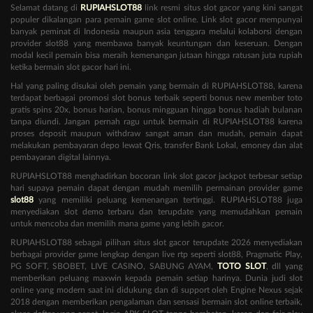
Selamat datang di
RUPIAHSLOT88
link resmi situs slot gacor yang kini sangat
populer dikalangan para pemain game slot online. Link slot gacor mempunyai
banyak peminat di Indonesia maupun asia tenggara melalui kolaborsi dengan
provider slot88 yang membawa banyak keuntungan dan keseruan. Dengan
modal kecil pemain bisa meraih kemenangan jutaan hingga ratusan juta rupiah
ketika bermain slot gacor hari ini.
Hal yang paling disukai oleh pemain yang bermain di RUPIAHSLOT88, karena
terdapat berbagai promosi slot bonus terbaik seperti bonus new member toto
gratis spins 20x, bonus harian, bonus mingguan hingga bonus hadiah bulanan
tanpa diundi. Jangan pernah ragu untuk bermain di RUPIAHSLOT88 karena
proses deposit maupun withdraw sangat aman dan mudah, pemain dapat
melakukan pembayaran depo lewat Qris, transfer Bank Lokal, emoney dan alat
pembayaran digital lainnya.
RUPIAHSLOT88 menghadirkan bocoran link slot gacor jackpot terbesar setiap
hari supaya pemain dapat dengan mudah memilih permainan provider game
slot88
yang memiliki peluang kemenangan tertinggi. RUPIAHSLOT88 juga
menyediakan slot demo terbaru dan terupdate yang memudahkan pemain
untuk mencoba dan memilih mana game yang lebih gacor.
RUPIAHSLOT88 sebagai pilihan situs slot gacor terupdate 2026 menyediakan
berbagai provider game lengkap dengan live rtp seperti slot88, Pragmatic Play,
PG SOFT, SBOBET, LIVE CASINO, SABUNG AYAM,
TOTO SLOT
, dll yang
memberikan peluang maxwin kepada pemain setiap harinya. Dunia judi slot
online yang modern saat ini didukung dan di support oleh Engine Nexus sejak
2018 dengan memberikan pengalaman dan sensasi bermain slot online terbaik,