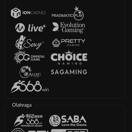
Olahraga