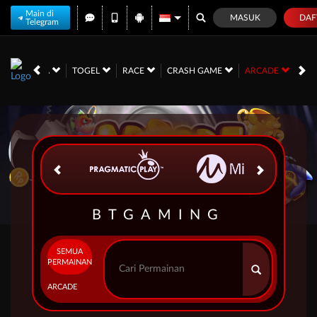
Main di
MASUK
DAF
Telegram
OLAHRAGA
TOGEL
RACE
CRASH GAME
ARCADE
PO
BTGAMING
SEMUA
PERMAINAN
ARCADE