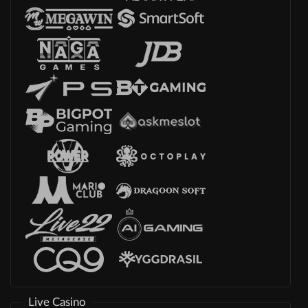
Live Casino