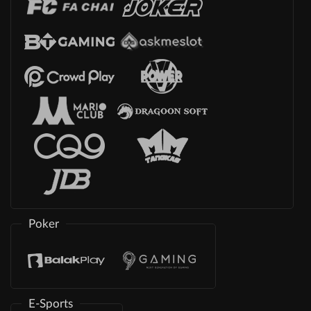
Poker
E-Sports