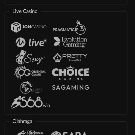
Live Casino
Olahraga