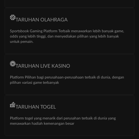
TARUHAN OLAHRAGA
Sportsbook Gaming Platform Terbaik menawarkan lebih banyak game,
odds yang lebih tinggi, dan menyediakan pilihan yang lebih banyak
untuk pemain.
TARUHAN LIVE KASINO
Platform Pilihan bagi perusahaan-perusahaan terbaik di dunia, dengan
pilihan variasi game terbanyak
TARUHAN TOGEL
Platform togel yang menarik dari perusahan terbaik di dunia yang
menawarkan hadiah kemenangan besar