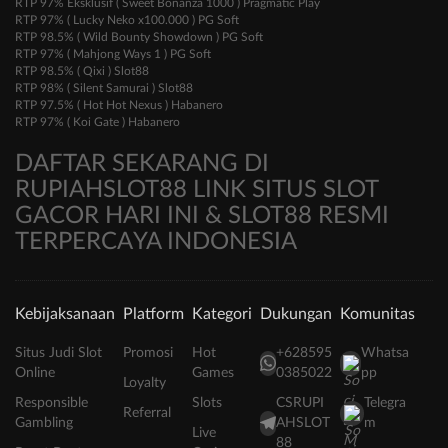
RTP 97% Eksklusif ( Sweet Bonanza 1000 ) Pragmatic Play
RTP 97% ( Lucky Neko x100.000 ) PG Soft
RTP 98.5% ( Wild Bounty Showdown ) PG Soft
RTP 97% ( Mahjong Ways 1 ) PG Soft
RTP 98.5% ( Qixi ) Slot88
RTP 98% ( Silent Samurai ) Slot88
RTP 97.5% ( Hot Hot Nexus ) Habanero
RTP 97% ( Koi Gate ) Habanero
DAFTAR SEKARANG DI
RUPIAHSLOT88 LINK SITUS SLOT
GACOR HARI INI & SLOT88 RESMI
TERPERCAYA INDONESIA
Kebijaksanaan
Platform
Kategori
Dukungan
Komunitas
Situs Judi Slot
Promosi
Hot
+628595
Whatsa
Online
Games
0385022
pp
Loyalty
Responsible
Slots
CSRUPI
Telegra
Referral
Gambling
AHSLOT
m
Live
88