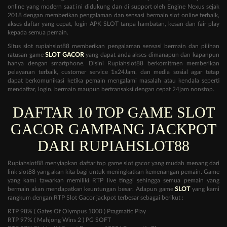
online yang modern saat ini didukung dan di support oleh Engine Nexus sejak
2018 dengan memberikan pengalaman dan sensasi bermain slot online terbaik,
akses daftar yang cepat, login APK SLOT tanpa hambatan, kesan dan fair play
kepada semua pemain.
Situs slot rupiahslot88 memberikan pengalaman sensasi bermain dan pilihan
ratusan game
SLOT GACOR
yang dapat anda akses dimanapun dan kapanpun
hanya dengan smartphone. Disini Rupiahslot88 berkomitmen memberikan
pelayanan terbaik, customer service 1x24Jam, dan media sosial agar tetap
dapat berkomunikasi ketika pemain mengalami masalah atau kendala seperti
mendaftar, login, bermain maupun bertransaksi dengan cepat 24jam nonstop.
DAFTAR 10 TOP GAME SLOT
GACOR GAMPANG JACKPOT
DARI RUPIAHSLOT88
Rupiahslot88 menyiapkan daftar top game slot gacor yang mudah menang dari
link slot88 yang akan kita bagi untuk meningkatkan kemenangan pemain. Game
yang kami tawarkan memiliki RTP live tinggi sehingga semua pemain yang
bermain akan mendapatkan keuntungan besar. Adapun game
SLOT
yang kami
rangkum dengan RTP Slot Gacor jackpot terbesar sebagai berikut :
RTP 98% ( Gates Of Olympus 1000 ) Pragmatic Play
RTP 97% ( Mahjong Wins 2 ) PG SOFT