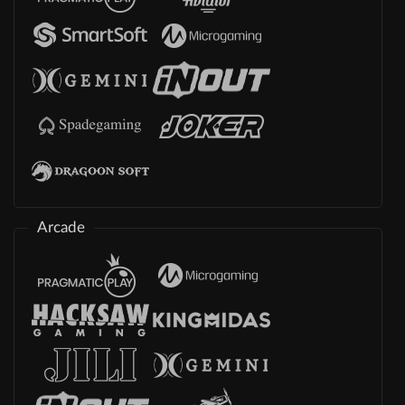
Arcade