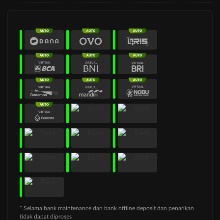
* Selama bank maintenance dan bank offline deposit dan penarikan
tidak dapat diproses