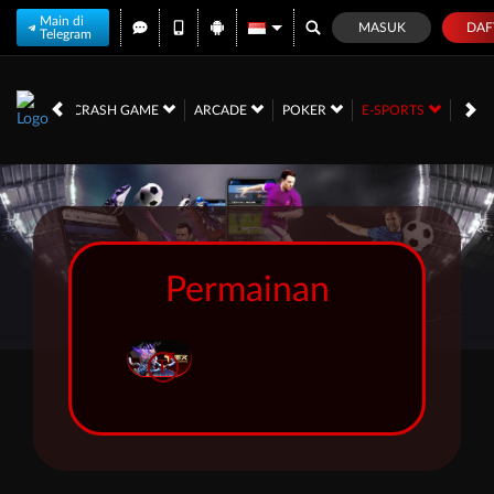
Main di
MASUK
DAF
Telegram
RACE
CRASH GAME
ARCADE
POKER
E-SPORTS
SAB
Permainan
i