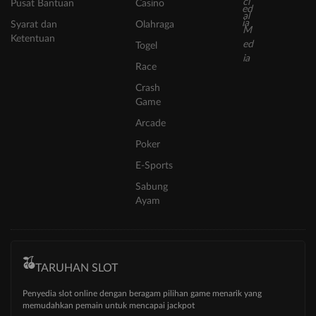
Pusat Bantuan
Casino
Syarat dan
Olahraga
Ketentuan
Togel
Race
Crash
Game
Arcade
Poker
E-Sports
Sabung
Ayam
TARUHAN SLOT
Penyedia slot online dengan beragam pilihan game menarik yang
memudahkan pemain untuk mencapai jackpot