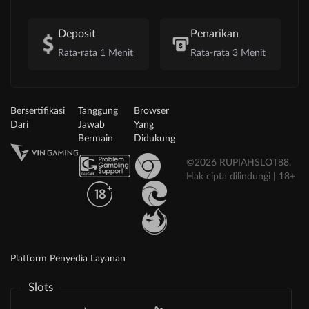
Deposit
Penarikan
Rata-rata 1 Menit
Rata-rata 3 Menit
Bersertifikasi
Tanggung
Browser
Dari
Jawab
Yang
Bermain
Didukung
©2026 RUPIAHSLOT88.
Hak cipta dilindungi | 18+
Platform Penyedia Layanan
Slots