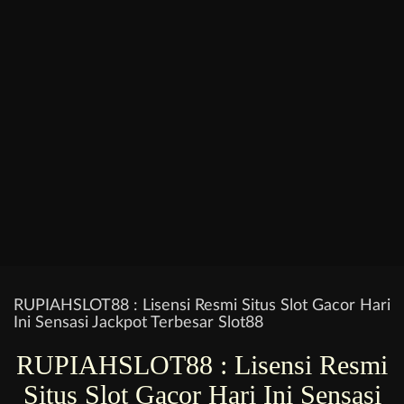
RUPIAHSLOT88 : Lisensi Resmi Situs Slot Gacor Hari
Ini Sensasi Jackpot Terbesar Slot88
RUPIAHSLOT88 : Lisensi Resmi
Situs Slot Gacor Hari Ini Sensasi