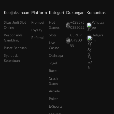
Kebijaksanaan
Platform
Kategori
Dukungan
Komunitas
Situs Judi Slot
Promosi
Hot
+628595
Whatsa
Online
Games
0385022
pp
Loyalty
Responsible
Slots
CSRUPI
Telegra
Referral
Gambling
AHSLOT
m
Live
88
Pusat Bantuan
Casino
Syarat dan
Olahraga
Ketentuan
Togel
Race
Crash
Game
Arcade
Poker
E-Sports