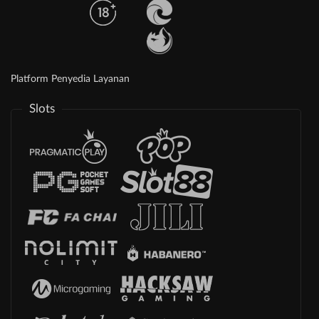
Platform Penyedia Layanan
Slots