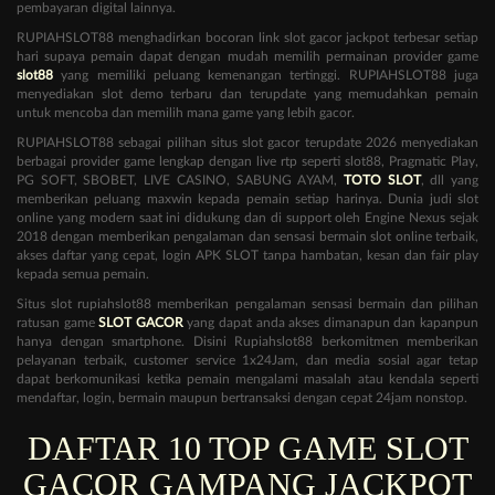
pembayaran digital lainnya.
RUPIAHSLOT88 menghadirkan bocoran link slot gacor jackpot terbesar setiap
hari supaya pemain dapat dengan mudah memilih permainan provider game
slot88
yang memiliki peluang kemenangan tertinggi. RUPIAHSLOT88 juga
menyediakan slot demo terbaru dan terupdate yang memudahkan pemain
untuk mencoba dan memilih mana game yang lebih gacor.
RUPIAHSLOT88 sebagai pilihan situs slot gacor terupdate 2026 menyediakan
berbagai provider game lengkap dengan live rtp seperti slot88, Pragmatic Play,
PG SOFT, SBOBET, LIVE CASINO, SABUNG AYAM,
TOTO SLOT
, dll yang
memberikan peluang maxwin kepada pemain setiap harinya. Dunia judi slot
online yang modern saat ini didukung dan di support oleh Engine Nexus sejak
2018 dengan memberikan pengalaman dan sensasi bermain slot online terbaik,
akses daftar yang cepat, login APK SLOT tanpa hambatan, kesan dan fair play
kepada semua pemain.
Situs slot rupiahslot88 memberikan pengalaman sensasi bermain dan pilihan
ratusan game
SLOT GACOR
yang dapat anda akses dimanapun dan kapanpun
hanya dengan smartphone. Disini Rupiahslot88 berkomitmen memberikan
pelayanan terbaik, customer service 1x24Jam, dan media sosial agar tetap
dapat berkomunikasi ketika pemain mengalami masalah atau kendala seperti
mendaftar, login, bermain maupun bertransaksi dengan cepat 24jam nonstop.
DAFTAR 10 TOP GAME SLOT
GACOR GAMPANG JACKPOT