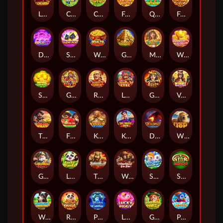
Lion's area
Crazy ATM
Crazy Money Rolling
Fortune Horse
Quetzalcoatl
Fortune Toto 4D
DISCO 777
Super Ace
Wealth Rolling
Golden Temple2
MEOW DYNASTY
Wealth Rising 2
Super Clovers 2
Gold Rush Blast
ROMAN WARRIOR2
Legend of Aztec2
Gods of Egypt
Vault Beauty Thief
The Age Of Navigation
Fiesta de Mexicana
King's Return
Knife Throwing Show
Dragon's Expedition
Wilderness Lion
Goldmine Blast
Lucky Panda
Thor of Mars
Warlord Lu Bu
Strike Storm
STAR Bingo
Woof-woof Paradise
Rolling Panda
Pluto Gems
Lucky Piggy
Gold Rush Party
Penguin Smash