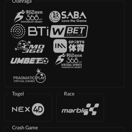
Olahraga
Togel
Race
Crash Game