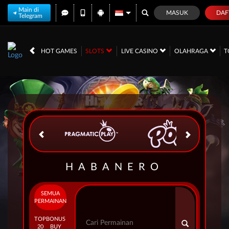
Main di
MASUK
DAF
Telegram
IDR
12,676,905,
HOT GAMES
SLOTS
LIVE CASINO
OLAHRAGA
T
HABANERO
SEMUA
PERMAINAN
TOP
BONUS
20
BUY