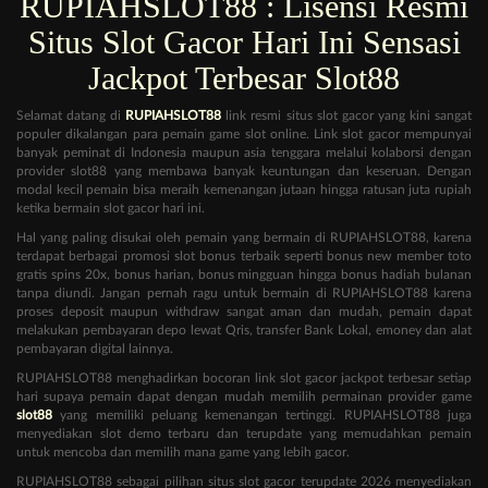
RUPIAHSLOT88 : Lisensi Resmi
Situs Slot Gacor Hari Ini Sensasi
Jackpot Terbesar Slot88
Selamat datang di
RUPIAHSLOT88
link resmi situs slot gacor yang kini sangat
populer dikalangan para pemain game slot online. Link slot gacor mempunyai
banyak peminat di Indonesia maupun asia tenggara melalui kolaborsi dengan
provider slot88 yang membawa banyak keuntungan dan keseruan. Dengan
modal kecil pemain bisa meraih kemenangan jutaan hingga ratusan juta rupiah
ketika bermain slot gacor hari ini.
Hal yang paling disukai oleh pemain yang bermain di RUPIAHSLOT88, karena
terdapat berbagai promosi slot bonus terbaik seperti bonus new member toto
gratis spins 20x, bonus harian, bonus mingguan hingga bonus hadiah bulanan
tanpa diundi. Jangan pernah ragu untuk bermain di RUPIAHSLOT88 karena
proses deposit maupun withdraw sangat aman dan mudah, pemain dapat
melakukan pembayaran depo lewat Qris, transfer Bank Lokal, emoney dan alat
pembayaran digital lainnya.
RUPIAHSLOT88 menghadirkan bocoran link slot gacor jackpot terbesar setiap
hari supaya pemain dapat dengan mudah memilih permainan provider game
slot88
yang memiliki peluang kemenangan tertinggi. RUPIAHSLOT88 juga
menyediakan slot demo terbaru dan terupdate yang memudahkan pemain
untuk mencoba dan memilih mana game yang lebih gacor.
RUPIAHSLOT88 sebagai pilihan situs slot gacor terupdate 2026 menyediakan