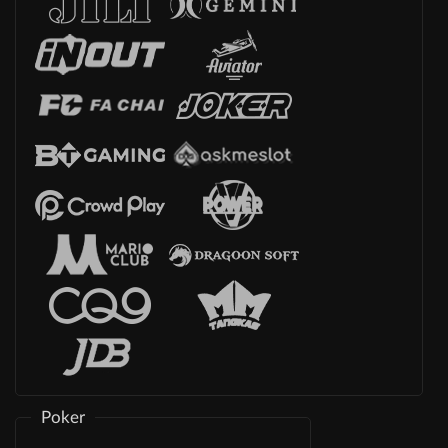
Poker