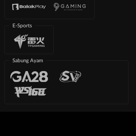
E-Sports
Sabung Ayam