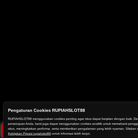
Pengaturan Cookies RUPIAHSLOT88
Tap Me!