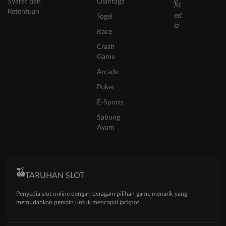
Syarat dan
Olahraga
Ketentuan
Togel
Race
Crash
Game
Arcade
Poker
E-Sports
Sabung
Ayam
TARUHAN SLOT
Penyedia slot online dengan beragam pilihan game menarik yang
memudahkan pemain untuk mencapai jackpot