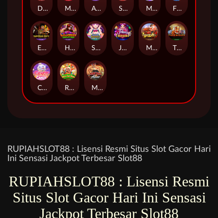
Dragon Wish
Money Mouse
Adventure Iceland
Santa Wild Drop
Moji Mania
Fiery Sevens Exclusive
Emperor Gate
Halloween Vacation
Sweet Bakery
Jokers Treasure
Mr Chu Tycoon
Tiger Warrior
Candy Candy
Rich Caishen
Muay Thai Fighter
RUPIAHSLOT88 : Lisensi Resmi Situs Slot Gacor Hari
Ini Sensasi Jackpot Terbesar Slot88
RUPIAHSLOT88 : Lisensi Resmi
Situs Slot Gacor Hari Ini Sensasi
Jackpot Terbesar Slot88