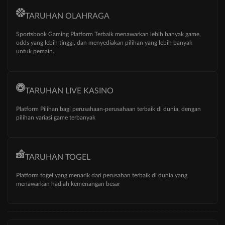
TARUHAN OLAHRAGA
Sportsbook Gaming Platform Terbaik menawarkan lebih banyak game,
odds yang lebih tinggi, dan menyediakan pilihan yang lebih banyak
untuk pemain.
TARUHAN LIVE KASINO
Platform Pilihan bagi perusahaan-perusahaan terbaik di dunia, dengan
pilihan variasi game terbanyak
TARUHAN TOGEL
Platform togel yang menarik dari perusahan terbaik di dunia yang
menawarkan hadiah kemenangan besar