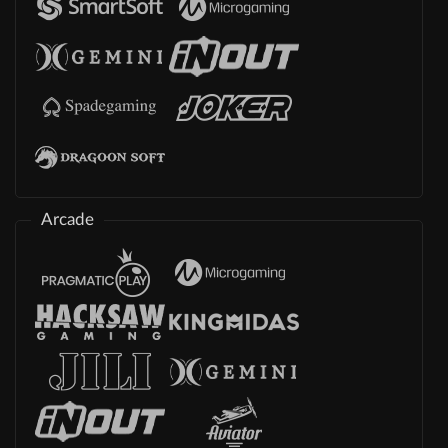
Arcade