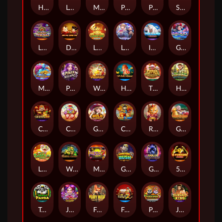
Hallo Win Party
Legacy of Ramakien
Mister Cashmore
Prosperity Gods
Pirates Gold Rush
Sexy Vegas
Lucky Feng Shui
Da Fu Xiao Fu
Lucky Koi Exclusive
Love Idol
Iceland SA
Galaxy Guardian
Magical Lamp
Poker Maxways
Wow Prosperity
Ho Yeah Monkey
Three Lucky Stars
Hugon Quest
Cai Shen 888
Candy Pop
Gold West
Crazy Bomber
Royal Paws Maxways
Great Stars
Lucky Snake Wheel
Wong Choy
Mega 7
Gemstone Rush
Gold Panther
5 Fortune SA
Triple Panda
Jokers Treasure Exclusive
Fury Max Lucky Road
FaFaFa2
Panda Opera
Jungle King