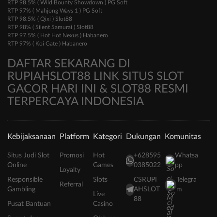
RTP 98.5% ( Wild Bounty Showdown ) PG Soft
RTP 97% ( Mahjong Ways 1 ) PG Soft
RTP 98.5% ( Qixi ) Slot88
RTP 98% ( Silent Samurai ) Slot88
RTP 97.5% ( Hot Hot Nexus ) Habanero
RTP 97% ( Koi Gate ) Habanero
DAFTAR SEKARANG DI
RUPIAHSLOT88 LINK SITUS SLOT
GACOR HARI INI & SLOT88 RESMI
TERPERCAYA INDONESIA
Kebijaksanaan
Platform
Kategori
Dukungan
Komunitas
Situs Judi Slot
Promosi
Hot
+628595
Whatsa
Online
Games
0385022
pp
Loyalty
Responsible
Slots
CSRUPI
Telegra
Referral
Gambling
AHSLOT
m
Live
88
Pusat Bantuan
Casino