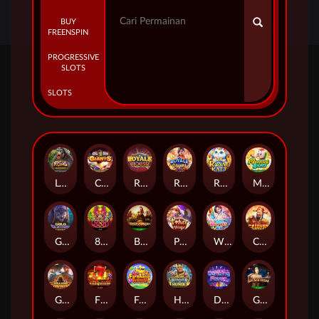
BUY
FREENSPIN
PROGRESSIVE
SLOTS
SLOTS
Legacy of Kong Maxways
Clash of the Giants
Royale House
Royale Vegas
Royal Katt
Mahjong Riches
Gold Panther Maxways
888
Brothers kingdom
Poker Ways
Wild Wet Win
Caishen
Gold Rush Cowboys
Fiery Sevens
Farmland Frenzy Maxways
Hammer of Thunder
Dancing Fever
Golden Lotus SE