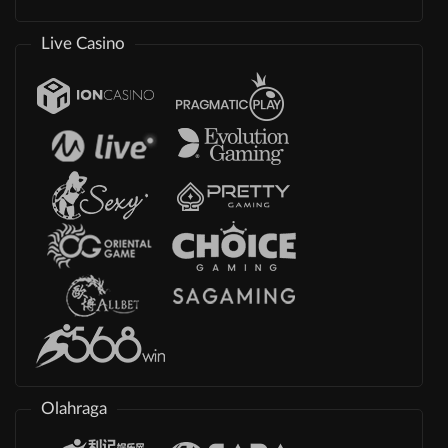
Live Casino
Olahraga