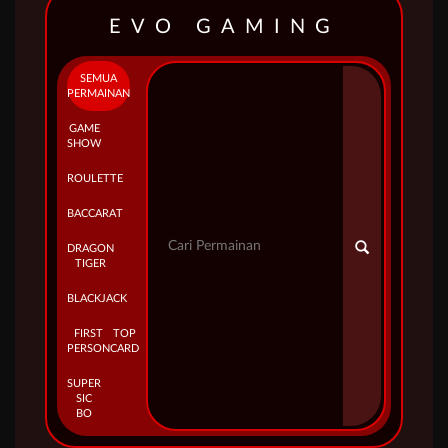
EVO GAMING
SEMUA
PERMAINAN
GAME
SHOW
ROULETTE
BACCARAT
DRAGON
TIGER
BLACKJACK
FIRST
TOP
PERSON
CARD
SUPER
SIC
BO