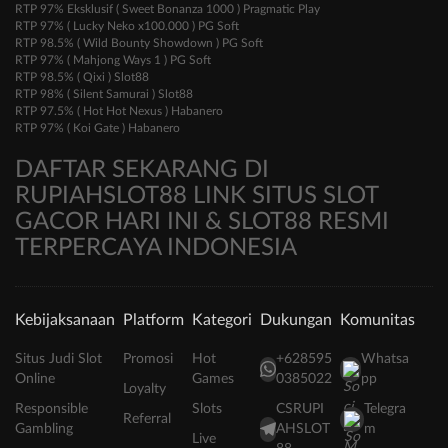
RTP 97% Eksklusif ( Sweet Bonanza 1000 ) Pragmatic Play
RTP 97% ( Lucky Neko x100.000 ) PG Soft
RTP 98.5% ( Wild Bounty Showdown ) PG Soft
RTP 97% ( Mahjong Ways 1 ) PG Soft
RTP 98.5% ( Qixi ) Slot88
RTP 98% ( Silent Samurai ) Slot88
RTP 97.5% ( Hot Hot Nexus ) Habanero
RTP 97% ( Koi Gate ) Habanero
DAFTAR SEKARANG DI
RUPIAHSLOT88 LINK SITUS SLOT
GACOR HARI INI & SLOT88 RESMI
TERPERCAYA INDONESIA
Kebijaksanaan
Platform
Kategori
Dukungan
Komunitas
Situs Judi Slot
Promosi
Hot
+628595
Whatsa
Online
Games
0385022
pp
Loyalty
Responsible
Slots
CSRUPI
Telegra
Referral
Gambling
AHSLOT
m
Live