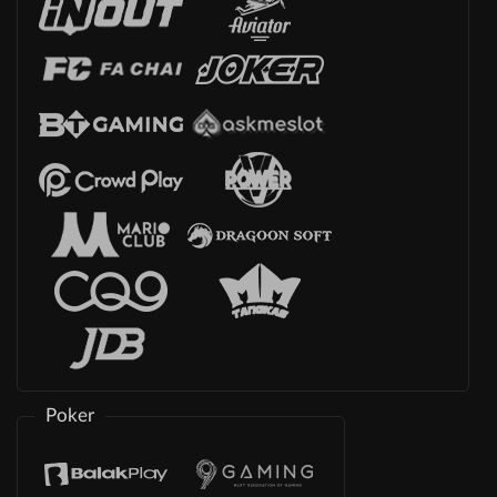
Poker