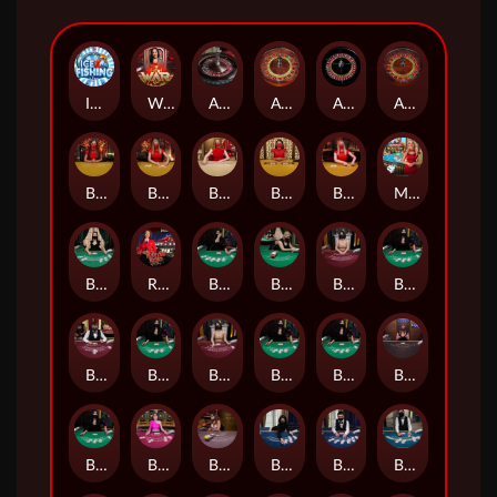
Ice Fishing
WAR
American_Roulette
Auto_Roulette
Auto_Roulette_La_Partage
Auto_Roulette_VIP
Baccarat_A
Baccarat_B
Baccarat_C
Baccarat_Control_Squeeze
Baccarat_Squeeze
MONOPOLY Roll'em
Blackjack_B
Red Baron RNG
Blackjack_C
Blackjack_D
Blackjack_Diamond_VIP
Blackjack_E
Blackjack_Fortune_VIP
Blackjack_G
Blackjack_Grand_VIP
Blackjack_H
Blackjack_I
Blackjack_Infinite
Blackjack_J
Blackjack_Party
Blackjack_Platinum_VIP
Blackjack_Silver_1
Blackjack_Silver_2
Blackjack_Silver_3