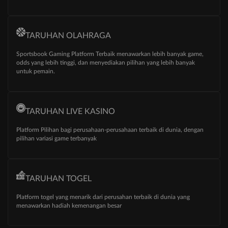
TARUHAN OLAHRAGA
Sportsbook Gaming Platform Terbaik menawarkan lebih banyak game,
odds yang lebih tinggi, dan menyediakan pilihan yang lebih banyak
untuk pemain.
TARUHAN LIVE KASINO
Platform Pilihan bagi perusahaan-perusahaan terbaik di dunia, dengan
pilihan variasi game terbanyak
TARUHAN TOGEL
Platform togel yang menarik dari perusahan terbaik di dunia yang
menawarkan hadiah kemenangan besar