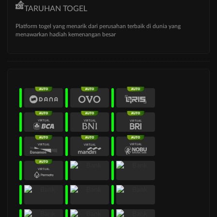
TARUHAN TOGEL
Platform togel yang menarik dari perusahan terbaik di dunia yang
menawarkan hadiah kemenangan besar