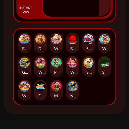
INSTANT
WIN
Fortune Fishing
Dice Pop
WD Golden Fuwa Fishing
Big Button Bash
SoccerX
WD FuWa Fishing
Golden Tyrant Fishing
WD King Kong Fishing
Plinko Pop
WD Nezha Fishing Legend
StrikerX
Soccer Striker
WD Gold Blast Fishing
Fruit Blast
Mine Pop
Nexus Golden Tyrant