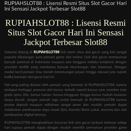
RUPIAHSLOT88 : Lisensi Resmi Situs Slot Gacor Hari
Ini Sensasi Jackpot Terbesar Slot88
RUPIAHSLOT88 : Lisensi Resmi
Situs Slot Gacor Hari Ini Sensasi
Jackpot Terbesar Slot88
Selamat datang di
RUPIAHSLOT88
link resmi situs slot gacor yang kini sangat
populer dikalangan para pemain game slot online. Link slot gacor mempunyai
banyak peminat di Indonesia maupun asia tenggara melalui kolaborsi dengan
provider slot88 yang membawa banyak keuntungan dan keseruan. Dengan
modal kecil pemain bisa meraih kemenangan jutaan hingga ratusan juta rupiah
ketika bermain slot gacor hari ini.
Hal yang paling disukai oleh pemain yang bermain di RUPIAHSLOT88, karena
terdapat berbagai promosi slot bonus terbaik seperti bonus new member toto
gratis spins 20x, bonus harian, bonus mingguan hingga bonus hadiah bulanan
tanpa diundi. Jangan pernah ragu untuk bermain di RUPIAHSLOT88 karena
proses deposit maupun withdraw sangat aman dan mudah, pemain dapat
melakukan pembayaran depo lewat Qris, transfer Bank Lokal, emoney dan alat
pembayaran digital lainnya.
RUPIAHSLOT88 menghadirkan bocoran link slot gacor jackpot terbesar setiap
hari supaya pemain dapat dengan mudah memilih permainan provider game