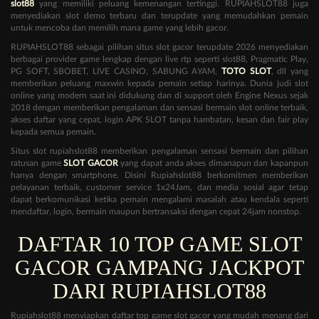
slot88
yang memiliki peluang kemenangan tertinggi. RUPIAHSLOT88 juga
menyediakan slot demo terbaru dan terupdate yang memudahkan pemain
untuk mencoba dan memilih mana game yang lebih gacor.
RUPIAHSLOT88 sebagai pilihan situs slot gacor terupdate 2026 menyediakan
berbagai provider game lengkap dengan live rtp seperti slot88, Pragmatic Play,
PG SOFT, SBOBET, LIVE CASINO, SABUNG AYAM,
TOTO SLOT
, dll yang
memberikan peluang maxwin kepada pemain setiap harinya. Dunia judi slot
online yang modern saat ini didukung dan di support oleh Engine Nexus sejak
2018 dengan memberikan pengalaman dan sensasi bermain slot online terbaik,
akses daftar yang cepat, login APK SLOT tanpa hambatan, kesan dan fair play
kepada semua pemain.
Situs slot rupiahslot88 memberikan pengalaman sensasi bermain dan pilihan
ratusan game
SLOT GACOR
yang dapat anda akses dimanapun dan kapanpun
hanya dengan smartphone. Disini Rupiahslot88 berkomitmen memberikan
pelayanan terbaik, customer service 1x24Jam, dan media sosial agar tetap
dapat berkomunikasi ketika pemain mengalami masalah atau kendala seperti
mendaftar, login, bermain maupun bertransaksi dengan cepat 24jam nonstop.
DAFTAR 10 TOP GAME SLOT
GACOR GAMPANG JACKPOT
DARI RUPIAHSLOT88
Rupiahslot88 menyiapkan daftar top game slot gacor yang mudah menang dari