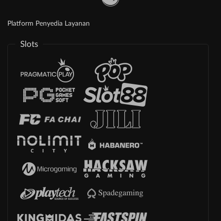
Platform Penyedia Layanan
Slots