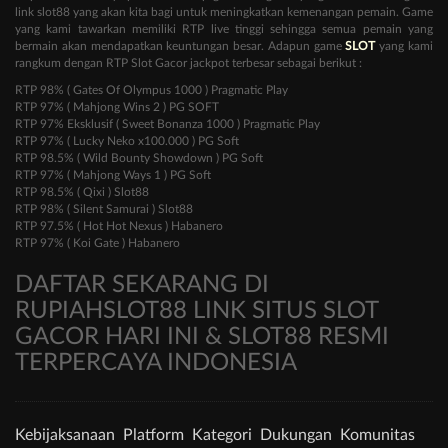
link slot88 yang akan kita bagi untuk meningkatkan kemenangan pemain. Game
yang kami tawarkan memiliki RTP live tinggi sehingga semua pemain yang
bermain akan mendapatkan keuntungan besar. Adapun game
SLOT
yang kami
rangkum dengan RTP Slot Gacor jackpot terbesar sebagai berikut :
RTP 98% ( Gates Of Olympus 1000 ) Pragmatic Play
RTP 97% ( Mahjong Wins 2 ) PG SOFT
RTP 97% Eksklusif ( Sweet Bonanza 1000 ) Pragmatic Play
RTP 97% ( Lucky Neko x100.000 ) PG Soft
RTP 98.5% ( Wild Bounty Showdown ) PG Soft
RTP 97% ( Mahjong Ways 1 ) PG Soft
RTP 98.5% ( Qixi ) Slot88
RTP 98% ( Silent Samurai ) Slot88
RTP 97.5% ( Hot Hot Nexus ) Habanero
RTP 97% ( Koi Gate ) Habanero
DAFTAR SEKARANG DI
RUPIAHSLOT88 LINK SITUS SLOT
GACOR HARI INI & SLOT88 RESMI
TERPERCAYA INDONESIA
Kebijaksanaan
Platform
Kategori
Dukungan
Komunitas