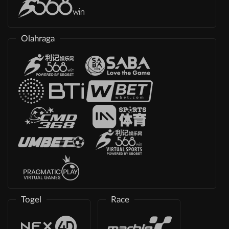
Olahraga
Togel
Race