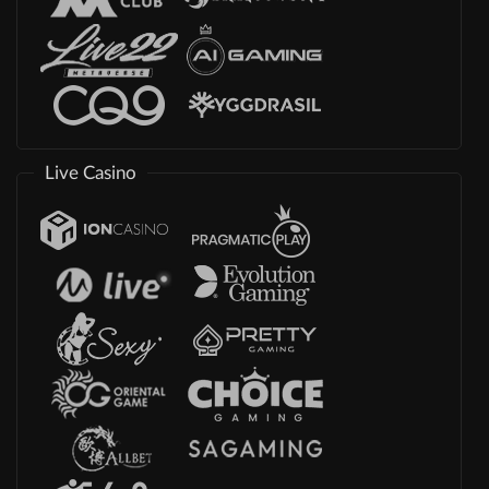
Live Casino