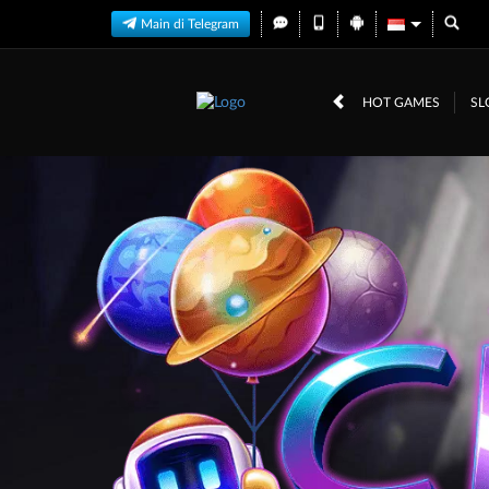
Main di Telegram
HOT GAMES
SL