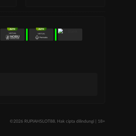
©2026 RUPIAHSLOT88. Hak cipta dilindungi | 18+