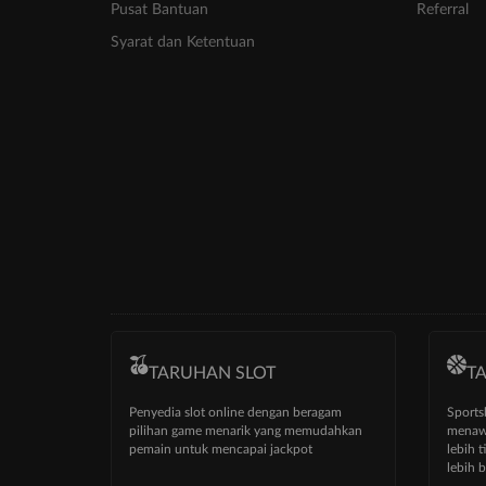
Pusat Bantuan
Referral
Syarat dan Ketentuan
TARUHAN SLOT
T
Penyedia slot online dengan beragam
Sports
pilihan game menarik yang memudahkan
menawa
pemain untuk mencapai jackpot
lebih 
lebih 