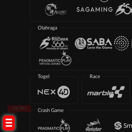
Olahraga
Togel
Race
Tap Me!
Crash Game