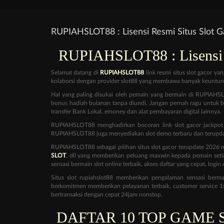
RUPIAHSLOT88 : Lisensi Resmi Situs Slot Ga
RUPIAHSLOT88 : Lisensi Re
Selamat datang di
RUPIAHSLOT88
link resmi situs slot gacor y
kolaborsi dengan provider slot88 yang membawa banyak keuntungan
Hal yang paling disukai oleh pemain yang bermain di RUPIAHSLO
bonus hadiah bulanan tanpa diundi. Jangan pernah ragu untuk
transfer Bank Lokal, emoney dan alat pembayaran digital lainnya.
RUPIAHSLOT88 menghadirkan bocoran link slot gacor jackpot
RUPIAHSLOT88 juga menyediakan slot demo terbaru dan terupd
RUPIAHSLOT88 sebagai pilihan situs slot gacor terupdate 2026
SLOT
, dll yang memberikan peluang maxwin kepada pemain seti
sensasi bermain slot online terbaik, akses daftar yang cepat, lo
Situs slot rupiahslot88 memberikan pengalaman sensasi berm
berkomitmen memberikan pelayanan terbaik, customer service 1x
bertransaksi dengan cepat 24jam nonstop.
DAFTAR 10 TOP GAME