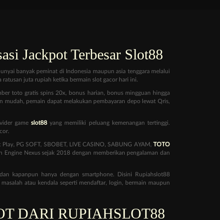
si Jackpot Terbesar Slot88
mpunyai banyak peminat di Indonesia maupun asia tenggara melalui
usan juta rupiah ketika bermain slot gacor hari ini.
ber toto gratis spins 20x, bonus harian, bonus mingguan hingga
an mudah, pemain dapat melakukan pembayaran depo lewat Qris,
ovider game
slot88
yang memiliki peluang kemenangan tertinggi.
cor.
gmatic Play, PG SOFT, SBOBET, LIVE CASINO, SABUNG AYAM,
TOTO
 oleh Engine Nexus sejak 2018 dengan memberikan pengalaman dan
an kapanpun hanya dengan smartphone. Disini Rupiahslot88
 masalah atau kendala seperti mendaftar, login, bermain maupun
T DARI RUPIAHSLOT88