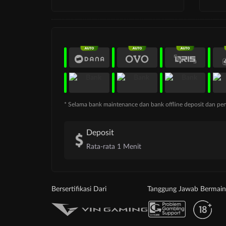
* Selama bank maintenance dan bank offline deposit dan pen
Deposit
Rata-rata 1 Menit
Bersertifikasi Dari
Tanggung Jawab Bermain