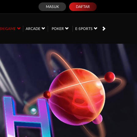
MASUK
DAFTAR
SH GAME
ARCADE
POKER
E-SPORTS
SABUNG AYAM