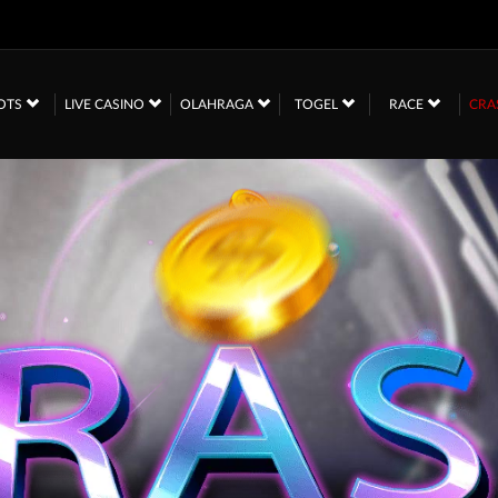
OTS
LIVE CASINO
OLAHRAGA
TOGEL
RACE
CRA