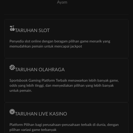
Ayam
TARUHAN SLOT
Penyedia slot online dengan beragam pilihan game menarik yang
memudahkan pemain untuk mencapai jackpot
TARUHAN OLAHRAGA
Sportsbook Gaming Platform Terbaik menawarkan lebih banyak game,
odds yang lebih tinggi, dan menyediakan pilihan yang lebih banyak
untuk pemain.
TARUHAN LIVE KASINO
Platform Pilihan bagi perusahaan-perusahaan terbaik di dunia, dengan
pilihan variasi game terbanyak