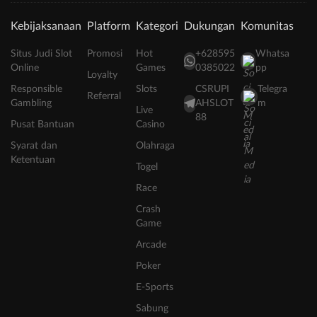
Kebijaksanaan
Platform
Kategori
Dukungan
Komunitas
Situs Judi Slot
Promosi
Hot
+628595
Whatsa
Online
Games
0385022
pp
Loyalty
Responsible
Slots
CSRUPI
Telegra
Referral
Gambling
AHSLOT
m
Live
88
Pusat Bantuan
Casino
Syarat dan
Olahraga
Ketentuan
Togel
Race
Crash
Game
Arcade
Poker
E-Sports
Sabung