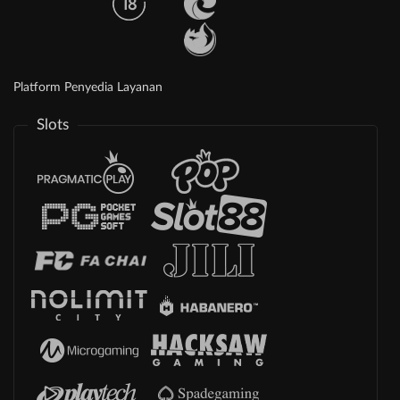
Platform Penyedia Layanan
Slots