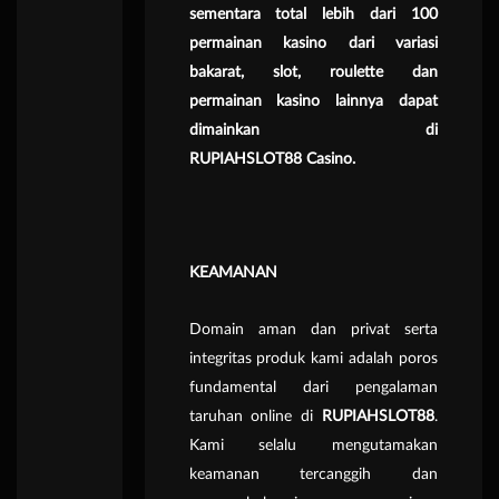
sementara total lebih dari 100
permainan kasino dari variasi
bakarat, slot, roulette dan
permainan kasino lainnya dapat
dimainkan di
RUPIAHSLOT88
Casino.
KEAMANAN
Domain aman dan privat serta
integritas produk kami adalah poros
fundamental dari pengalaman
taruhan online di
RUPIAHSLOT88
.
Kami selalu mengutamakan
keamanan tercanggih dan