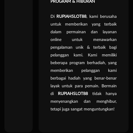
PROGRAM & HIBURAN
Di
RUPIAHSLOT88
, kami berusaha
untuk memberikan yang terbaik
dalam permainan dan layanan
online untuk menawarkan
pengalaman unik & terbaik bagi
pelanggan kami. Kami memiliki
beberapa program berhadiah, yang
memberikan pelanggan kami
berbagai hadiah yang benar-benar
layak untuk para pemain. Bermain
di
RUPIAHSLOT88
tidak hanya
menyenangkan dan menghibur,
tetapi juga sangat menguntungkan!