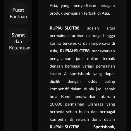
Asia, yang menyediakan beragam
Pusat
produk permainan terbaik di Asia.
Bantuan
RUPIAHSLOT88
adalah situs
Syarat
permainan taruhan olahraga hingga
dan
kasino terkemuka dan terpercaya di
Ketentuan
Asia,
RUPIAHSLOT88
menawarkan
pengalaman judi online terbaik
dengan berbagai variasi permainan
kasino & sportsbook yang dapat
dipilih dengan odds paling
kompetitif dalam dunia judi sepak
bola. Kami menawarkan rata-rata
10.000 permainan Olahraga yang
berbeda setiap bulan dan berbagai
kompetisi di seluruh dunia dalam
RUPIAHSLOT88 Sportsbook,