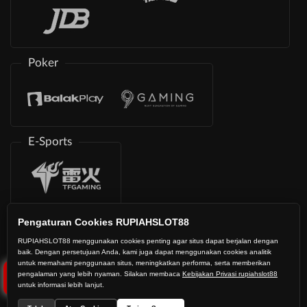
Poker
E-Sports
Sabung Ayam
Pengaturan Cookies RUPIAHSLOT88
RUPIAHSLOT88 menggunakan cookies penting agar situs dapat berjalan dengan
Tap Me!
baik. Dengan persetujuan Anda, kami juga dapat menggunakan cookies analitik
untuk memahami penggunaan situs, meningkatkan performa, serta memberikan
pengalaman yang lebih nyaman. Silakan membaca
Kebijakan Privasi rupiahslot88
untuk informasi lebih lanjut.