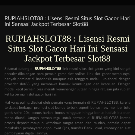
RUPIAHSLOT88 : Lisensi Resmi Situs Slot Gacor Hari
Ini Sensasi Jackpot Terbesar Slot88
RUPIAHSLOT88 : Lisensi Resmi
Situs Slot Gacor Hari Ini Sensasi
Jackpot Terbesar Slot88
Selamat datang di
RUPIAHSLOT88
link resmi situs slot gacor yang kini sangat
populer dikalangan para pemain game slot online. Link slot gacor mempunyai
banyak peminat di Indonesia maupun asia tenggara melalui kolaborsi dengan
provider slot88 yang membawa banyak keuntungan dan keseruan. Dengan
modal kecil pemain bisa meraih kemenangan jutaan hingga ratusan juta rupiah
ketika bermain slot gacor hari ini.
Hal yang paling disukai oleh pemain yang bermain di RUPIAHSLOT88, karena
terdapat berbagai promosi slot bonus terbaik seperti bonus new member toto
gratis spins 20x, bonus harian, bonus mingguan hingga bonus hadiah bulanan
tanpa diundi. Jangan pernah ragu untuk bermain di RUPIAHSLOT88 karena
proses deposit maupun withdraw sangat aman dan mudah, pemain dapat
melakukan pembayaran depo lewat Qris, transfer Bank Lokal, emoney dan alat
pembayaran digital lainnya.