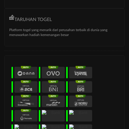
TARUHAN TOGEL
Platform togel yang menarik dari perusahan terbaik di dunia yang
menawarkan hadiah kemenangan besar