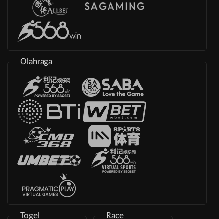
Olahraga
Togel
Race