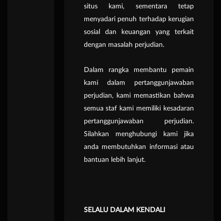
situs kami, sementara tetap
menyadari penuh terhadap kerugian
sosial dan keuangan yang terkait
dengan masalah perjudian.
Dalam rangka membantu pemain
kami dalam pertanggunjawaban
perjudian, kami memastikan bahwa
semua staf kami memiliki kesadaran
pertanggunjawaban perjudian.
Silahkan menghubungi kami jika
anda membutuhkan informasi atau
bantuan lebih lanjut.
SELALU DALAM KENDALI