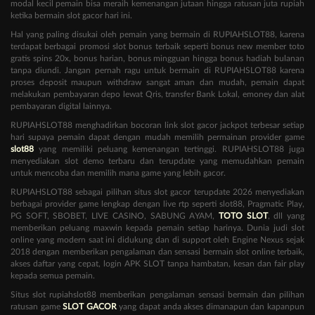
modal kecil pemain bisa meraih kemenangan jutaan hingga ratusan juta rupiah
ketika bermain slot gacor hari ini.
Hal yang paling disukai oleh pemain yang bermain di RUPIAHSLOT88, karena
terdapat berbagai promosi slot bonus terbaik seperti bonus new member toto
gratis spins 20x, bonus harian, bonus mingguan hingga bonus hadiah bulanan
tanpa diundi. Jangan pernah ragu untuk bermain di RUPIAHSLOT88 karena
proses deposit maupun withdraw sangat aman dan mudah, pemain dapat
melakukan pembayaran depo lewat Qris, transfer Bank Lokal, emoney dan alat
pembayaran digital lainnya.
RUPIAHSLOT88 menghadirkan bocoran link slot gacor jackpot terbesar setiap
hari supaya pemain dapat dengan mudah memilih permainan provider game
slot88
yang memiliki peluang kemenangan tertinggi. RUPIAHSLOT88 juga
menyediakan slot demo terbaru dan terupdate yang memudahkan pemain
untuk mencoba dan memilih mana game yang lebih gacor.
RUPIAHSLOT88 sebagai pilihan situs slot gacor terupdate 2026 menyediakan
berbagai provider game lengkap dengan live rtp seperti slot88, Pragmatic Play,
PG SOFT, SBOBET, LIVE CASINO, SABUNG AYAM,
TOTO SLOT
, dll yang
memberikan peluang maxwin kepada pemain setiap harinya. Dunia judi slot
online yang modern saat ini didukung dan di support oleh Engine Nexus sejak
2018 dengan memberikan pengalaman dan sensasi bermain slot online terbaik,
akses daftar yang cepat, login APK SLOT tanpa hambatan, kesan dan fair play
kepada semua pemain.
Situs slot rupiahslot88 memberikan pengalaman sensasi bermain dan pilihan
ratusan game
SLOT GACOR
yang dapat anda akses dimanapun dan kapanpun