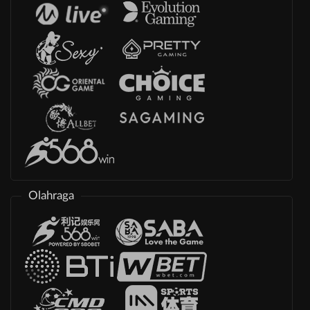
Olahraga