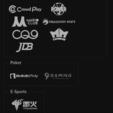
Poker
E-Sports