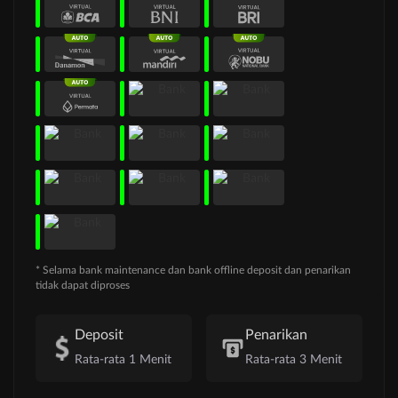
* Selama bank maintenance dan bank offline deposit dan penarikan
tidak dapat diproses
Deposit
Penarikan
Rata-rata 1 Menit
Rata-rata 3 Menit