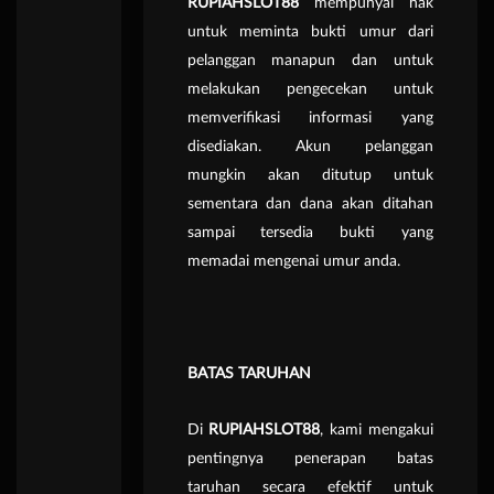
RUPIAHSLOT88
mempunyai hak
untuk meminta bukti umur dari
pelanggan manapun dan untuk
melakukan pengecekan untuk
memverifikasi informasi yang
disediakan. Akun pelanggan
mungkin akan ditutup untuk
sementara dan dana akan ditahan
sampai tersedia bukti yang
memadai mengenai umur anda.
BATAS TARUHAN
Di
RUPIAHSLOT88
, kami mengakui
pentingnya penerapan batas
taruhan secara efektif untuk