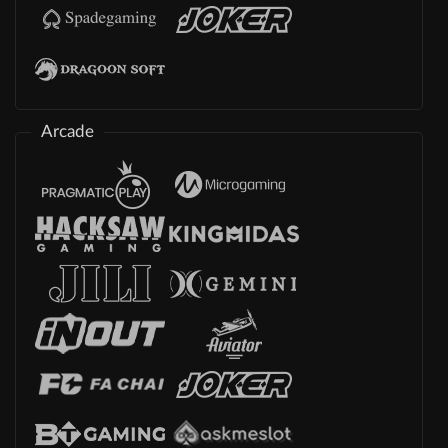
Arcade