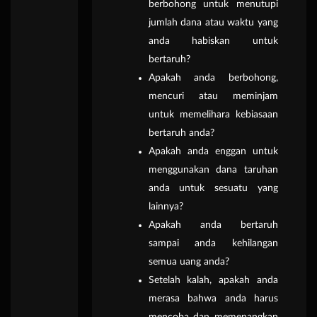
berbohong untuk menutupi
jumlah dana atau waktu yang
anda habiskan untuk
bertaruh?
Apakah anda berbohong,
mencuri atau meminjam
untuk memelihara kebiasaan
bertaruh anda?
Apakah anda enggan untuk
menggunakan dana taruhan
anda untuk sesuatu yang
lainnya?
Apakah anda bertaruh
sampai anda kehilangan
semua uang anda?
Setelah kalah, apakah anda
merasa bahwa anda harus