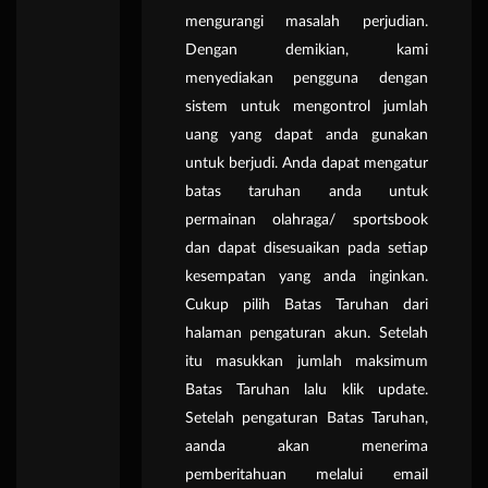
mengurangi masalah perjudian.
Dengan demikian, kami
menyediakan pengguna dengan
sistem untuk mengontrol jumlah
uang yang dapat anda gunakan
untuk berjudi. Anda dapat mengatur
batas taruhan anda untuk
permainan olahraga/ sportsbook
dan dapat disesuaikan pada setiap
kesempatan yang anda inginkan.
Cukup pilih Batas Taruhan dari
halaman pengaturan akun. Setelah
itu masukkan jumlah maksimum
Batas Taruhan lalu klik update.
Setelah pengaturan Batas Taruhan,
aanda akan menerima
pemberitahuan melalui email