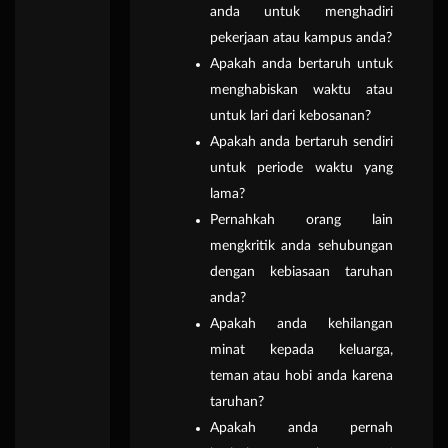
anda untuk menghadiri
pekerjaan atau kampus anda?
Apakah anda bertaruh untuk
menghabiskan waktu atau
untuk lari dari kebosanan?
Apakah anda bertaruh sendiri
untuk periode waktu yang
lama?
Pernahkah orang lain
mengkritik anda sehubungan
dengan kebiasaan taruhan
anda?
Apakah anda kehilangan
minat kepada keluarga,
teman atau hobi anda karena
taruhan?
Apakah anda pernah