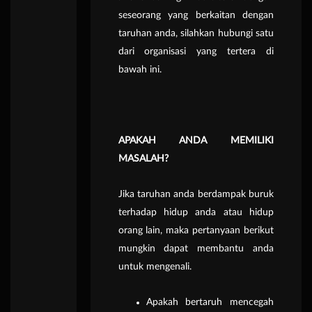
seseorang yang berkaitan dengan
taruhan anda, silahkan hubungi satu
dari organisasi yang tertera di
bawah ini.
APAKAH ANDA MEMILIKI
MASALAH?
Jika taruhan anda berdampak buruk
terhadap hidup anda atau hidup
orang lain, maka pertanyaan berikut
mungkin dapat membantu anda
untuk mengenali.
Apakah bertaruh mencegah