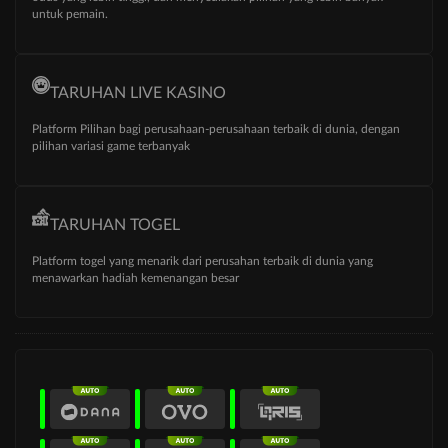
untuk pemain.
TARUHAN LIVE KASINO
Platform Pilihan bagi perusahaan-perusahaan terbaik di dunia, dengan
pilihan variasi game terbanyak
TARUHAN TOGEL
Platform togel yang menarik dari perusahan terbaik di dunia yang
menawarkan hadiah kemenangan besar