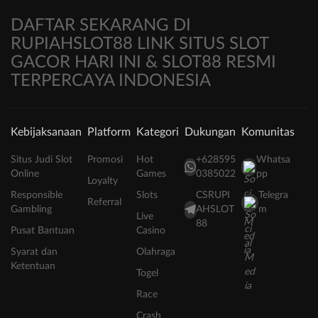
DAFTAR SEKARANG DI
RUPIAHSLOT88 LINK SITUS SLOT
GACOR HARI INI & SLOT88 RESMI
TERPERCAYA INDONESIA
Kebijaksanaan
Platform
Kategori
Dukungan
Komunitas
Situs Judi Slot
Promosi
Hot
+628595
Whatsa
Online
Games
0385022
pp
Loyalty
Responsible
Slots
CSRUPI
Telegra
Referral
Gambling
AHSLOT
m
Live
88
Pusat Bantuan
Casino
Syarat dan
Olahraga
Ketentuan
Togel
Race
Crash