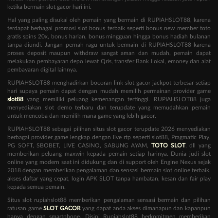
ketika bermain slot gacor hari ini.
Hal yang paling disukai oleh pemain yang bermain di RUPIAHSLOT88, karena
terdapat berbagai promosi slot bonus terbaik seperti bonus new member toto
gratis spins 20x, bonus harian, bonus mingguan hingga bonus hadiah bulanan
tanpa diundi. Jangan pernah ragu untuk bermain di RUPIAHSLOT88 karena
proses deposit maupun withdraw sangat aman dan mudah, pemain dapat
melakukan pembayaran depo lewat Qris, transfer Bank Lokal, emoney dan alat
pembayaran digital lainnya.
RUPIAHSLOT88 menghadirkan bocoran link slot gacor jackpot terbesar setiap
hari supaya pemain dapat dengan mudah memilih permainan provider game
slot88
yang memiliki peluang kemenangan tertinggi. RUPIAHSLOT88 juga
menyediakan slot demo terbaru dan terupdate yang memudahkan pemain
untuk mencoba dan memilih mana game yang lebih gacor.
RUPIAHSLOT88 sebagai pilihan situs slot gacor terupdate 2026 menyediakan
berbagai provider game lengkap dengan live rtp seperti slot88, Pragmatic Play,
PG SOFT, SBOBET, LIVE CASINO, SABUNG AYAM,
TOTO SLOT
, dll yang
memberikan peluang maxwin kepada pemain setiap harinya. Dunia judi slot
online yang modern saat ini didukung dan di support oleh Engine Nexus sejak
2018 dengan memberikan pengalaman dan sensasi bermain slot online terbaik,
akses daftar yang cepat, login APK SLOT tanpa hambatan, kesan dan fair play
kepada semua pemain.
Situs slot rupiahslot88 memberikan pengalaman sensasi bermain dan pilihan
ratusan game
SLOT GACOR
yang dapat anda akses dimanapun dan kapanpun
hanya dengan smartphone. Disini Rupiahslot88 berkomitmen memberikan