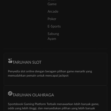
Game
Arcade
Poker
E-Sports
Sabung
Ayam
TARUHAN SLOT
Penyedia slot online dengan beragam pilihan game menarik yang
memudahkan pemain untuk mencapai jackpot
TARUHAN OLAHRAGA
Sportsbook Gaming Platform Terbaik menawarkan lebih banyak game,
odds yang lebih tinggi, dan menyediakan pilihan yang lebih banyak