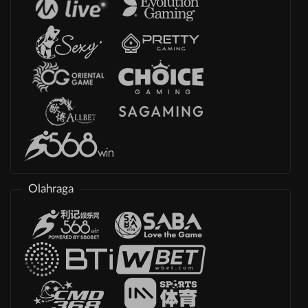
Olahraga