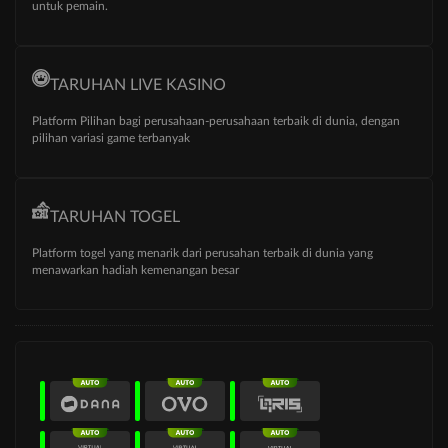
untuk pemain.
TARUHAN LIVE KASINO
Platform Pilihan bagi perusahaan-perusahaan terbaik di dunia, dengan
pilihan variasi game terbanyak
TARUHAN TOGEL
Platform togel yang menarik dari perusahan terbaik di dunia yang
menawarkan hadiah kemenangan besar