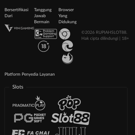
Bersertifikasi
Tanggung
Browser
Dari
Jawab
Yang
Bermain
Didukung
©2026 RUPIAHSLOT88.
Hak cipta dilindungi | 18+
Platform Penyedia Layanan
Slots