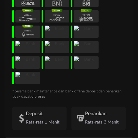
* Selama bank maintenance dan bank offline deposit dan penarikan
tidak dapat diproses
Deposit
Penarikan
Rata-rata 1 Menit
Rata-rata 3 Menit