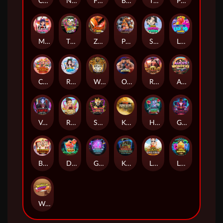
Cupid's Garden
Natural Ace
Fishing's Paradise
Blessing of the Tiger
Tiki Paradise
Punk Star
Moe Moe Cute
The King Joker
Zushi Prime
Pet Ranger
Squid Toon
Lab 19 Mania
Centillion Gods
Rich Rich Water
Wrath of Egypt
ONE Boxing
Roma Plus
Alice's Wonder
Vampire Hunter
Royal Thai Dessert
Shiba Mogul
Kingdom Z
Hungry Krahung
Ghost House
Blessing of the Ox
Dino Pops
Grand Shine
Kraken Treasure
Lucky NangKwak
Little Monster
Wonder Cuisine