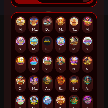
Mahjong Legend
Mahjong Legend Xmas
Dino Gems
Mahjong Legacy
The Monkey King
Mahjong of the Phoenix
Government Joke
Mahjong of the White Tiger
Epic of Aztec
The Beat of Olympus 1000
Mafia Ways
Government Disco
Super Ace X
Mermaid's Market
Veggies Bonanza
Subway Runner
Neko Reborn
Aztec Legend
Clash of War
Mafia Ways II : Metro Haven Heist
Aztec Empire
Roma Kingdom
Blessing of the Dragon
Aztec Empire 1000