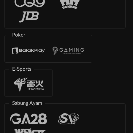
Poker
E-Sports
Sabung Ayam