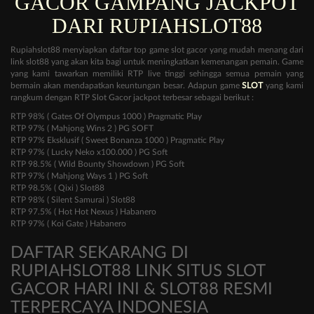
GACOR GAMPANG JACKPOT
DARI RUPIAHSLOT88
Rupiahslot88 menyiapkan daftar top game slot gacor yang mudah menang dari
link slot88 yang akan kita bagi untuk meningkatkan kemenangan pemain. Game
yang kami tawarkan memiliki RTP live tinggi sehingga semua pemain yang
bermain akan mendapatkan keuntungan besar. Adapun game
SLOT
yang kami
rangkum dengan RTP Slot Gacor jackpot terbesar sebagai berikut :
RTP 98% ( Gates Of Olympus 1000 ) Pragmatic Play
RTP 97% ( Mahjong Wins 2 ) PG SOFT
RTP 97% Eksklusif ( Sweet Bonanza 1000 ) Pragmatic Play
RTP 97% ( Lucky Neko x100.000 ) PG Soft
RTP 98.5% ( Wild Bounty Showdown ) PG Soft
RTP 97% ( Mahjong Ways 1 ) PG Soft
RTP 98.5% ( Qixi ) Slot88
RTP 98% ( Silent Samurai ) Slot88
RTP 97.5% ( Hot Hot Nexus ) Habanero
RTP 97% ( Koi Gate ) Habanero
DAFTAR SEKARANG DI
RUPIAHSLOT88 LINK SITUS SLOT
GACOR HARI INI & SLOT88 RESMI
TERPERCAYA INDONESIA