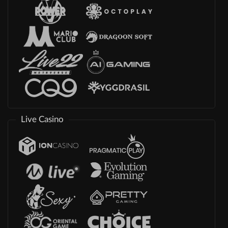
Live Casino