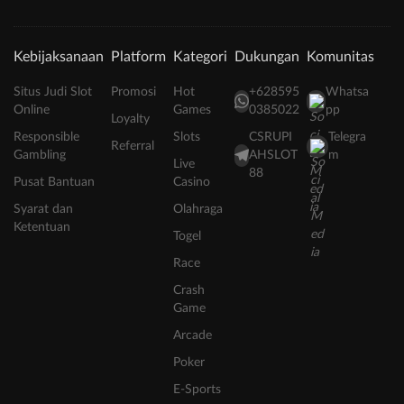
Kebijaksanaan
Platform
Kategori
Dukungan
Komunitas
Situs Judi Slot
Promosi
Hot
+628595
Whatsa
Online
Games
0385022
pp
Loyalty
Responsible
Slots
CSRUPI
Telegra
Referral
Gambling
AHSLOT
m
Live
88
Pusat Bantuan
Casino
Syarat dan
Olahraga
Ketentuan
Togel
Race
Crash
Game
Arcade
Poker
E-Sports