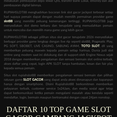
melakukan pembayaran depo lewat Qris, transfer Bank Lokal, emoney dan alat
pembayaran digital lainnya.
RUPIAHSLOT88 menghadirkan bocoran link slot gacor jackpot terbesar setiap
hari supaya pemain dapat dengan mudah memilih permainan provider game
slot88
yang memiliki peluang kemenangan tertinggi. RUPIAHSLOT88 juga
menyediakan slot demo terbaru dan terupdate yang memudahkan pemain
untuk mencoba dan memilih mana game yang lebih gacor.
RUPIAHSLOT88 sebagai pilihan situs slot gacor terupdate 2026 menyediakan
berbagai provider game lengkap dengan live rtp seperti slot88, Pragmatic Play,
PG SOFT, SBOBET, LIVE CASINO, SABUNG AYAM,
TOTO SLOT
, dll yang
memberikan peluang maxwin kepada pemain setiap harinya. Dunia judi slot
online yang modern saat ini didukung dan di support oleh Engine Nexus sejak
2018 dengan memberikan pengalaman dan sensasi bermain slot online terbaik,
akses daftar yang cepat, login APK SLOT tanpa hambatan, kesan dan fair play
kepada semua pemain.
Situs slot rupiahslot88 memberikan pengalaman sensasi bermain dan pilihan
ratusan game
SLOT GACOR
yang dapat anda akses dimanapun dan kapanpun
hanya dengan smartphone. Disini Rupiahslot88 berkomitmen memberikan
pelayanan terbaik, customer service 1x24Jam, dan media sosial agar tetap
dapat berkomunikasi ketika pemain mengalami masalah atau kendala seperti
mendaftar, login, bermain maupun bertransaksi dengan cepat 24jam nonstop.
DAFTAR 10 TOP GAME SLOT