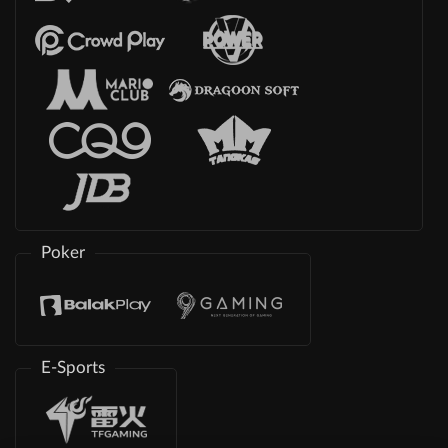
Poker
E-Sports