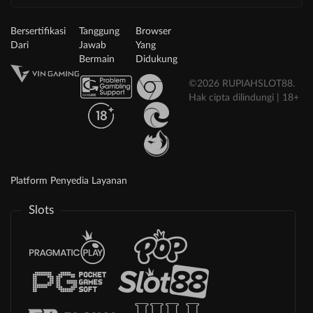
Bersertifikasi
Tanggung
Browser
Dari
Jawab
Yang
Bermain
Didukung
©2026 RUPIAHSLOT88.
Hak cipta dilindungi | 18+
Platform Penyedia Layanan
Slots