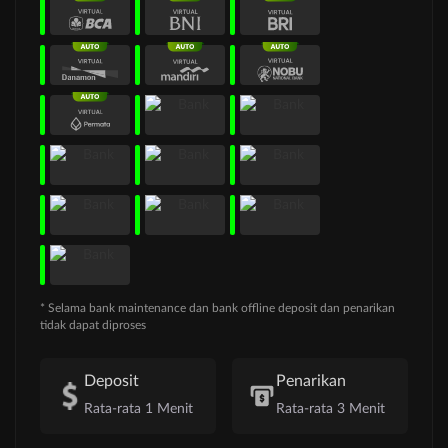
* Selama bank maintenance dan bank offline deposit dan penarikan
tidak dapat diproses
Deposit
Penarikan
Rata-rata 1 Menit
Rata-rata 3 Menit