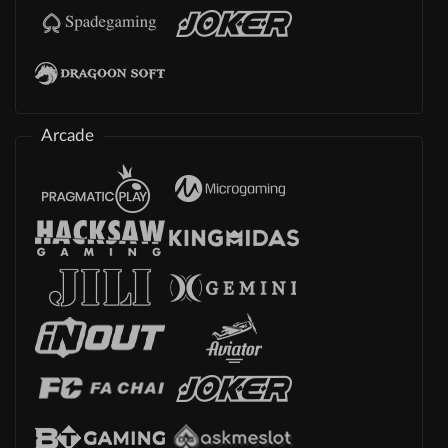
Arcade