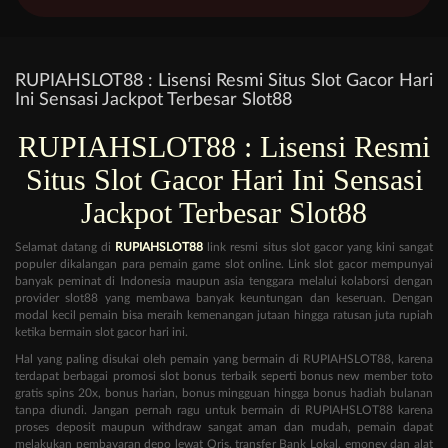
RUPIAHSLOT88 : Lisensi Resmi Situs Slot Gacor Hari
Ini Sensasi Jackpot Terbesar Slot88
RUPIAHSLOT88 : Lisensi Resmi
Situs Slot Gacor Hari Ini Sensasi
Jackpot Terbesar Slot88
Selamat datang di
RUPIAHSLOT88
link resmi situs slot gacor yang kini sangat
populer dikalangan para pemain game slot online. Link slot gacor mempunyai
banyak peminat di Indonesia maupun asia tenggara melalui kolaborsi dengan
provider slot88 yang membawa banyak keuntungan dan keseruan. Dengan
modal kecil pemain bisa meraih kemenangan jutaan hingga ratusan juta rupiah
ketika bermain slot gacor hari ini.
Hal yang paling disukai oleh pemain yang bermain di RUPIAHSLOT88, karena
terdapat berbagai promosi slot bonus terbaik seperti bonus new member toto
gratis spins 20x, bonus harian, bonus mingguan hingga bonus hadiah bulanan
tanpa diundi. Jangan pernah ragu untuk bermain di RUPIAHSLOT88 karena
proses deposit maupun withdraw sangat aman dan mudah, pemain dapat
melakukan pembayaran depo lewat Qris, transfer Bank Lokal, emoney dan alat