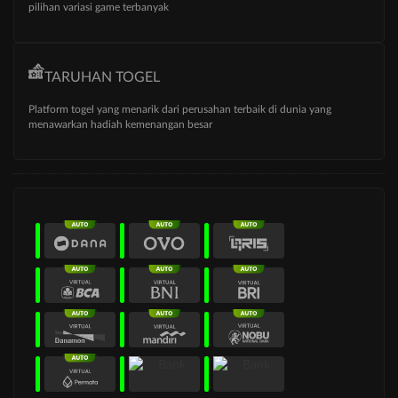
pilihan variasi game terbanyak
TARUHAN TOGEL
Platform togel yang menarik dari perusahan terbaik di dunia yang
menawarkan hadiah kemenangan besar