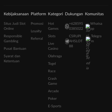
Kebijaksanaan
Platform
Kategori
Dukungan
Komunitas
Situs Judi Slot
Promosi
Hot
+628595
Whatsa
Online
Games
0385022
pp
Loyalty
Responsible
Slots
CSRUPI
Telegra
Referral
Gambling
AHSLOT
m
Live
88
Pusat Bantuan
Casino
Syarat dan
Olahraga
Ketentuan
Togel
Race
Crash
Game
Arcade
Poker
E-Sports