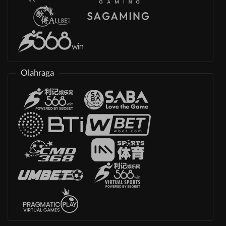
Olahraga