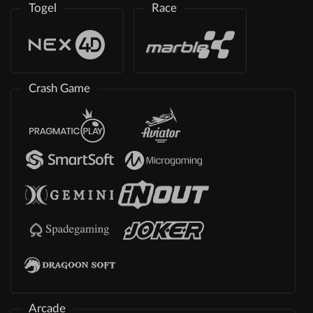
Togel
Race
Crash Game
Arcade