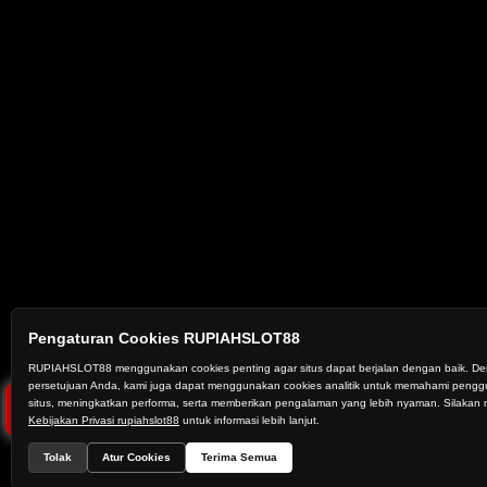
Pengaturan Cookies RUPIAHSLOT88
Tap Me!
RUPIAHSLOT88 menggunakan cookies penting agar situs dapat berjalan dengan baik. D
persetujuan Anda, kami juga dapat menggunakan cookies analitik untuk memahami peng
situs, meningkatkan performa, serta memberikan pengalaman yang lebih nyaman. Silaka
Kebijakan Privasi rupiahslot88
untuk informasi lebih lanjut.
Tolak
Atur Cookies
Terima Semua