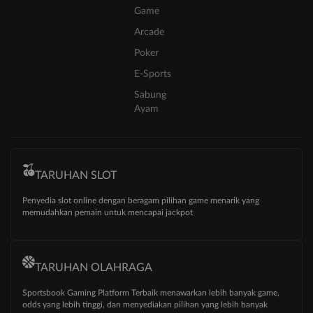
Game
Arcade
Poker
E-Sports
Sabung
Ayam
TARUHAN SLOT
Penyedia slot online dengan beragam pilihan game menarik yang
memudahkan pemain untuk mencapai jackpot
TARUHAN OLAHRAGA
Sportsbook Gaming Platform Terbaik menawarkan lebih banyak game,
odds yang lebih tinggi, dan menyediakan pilihan yang lebih banyak