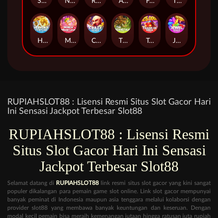
Spirit of Nine Tails
Nezha And The Dragon Emperor
Ragnar's Conquest
Amon Ra's Relic
Four Scholars
Three Kingdoms Slot
Heavenly Fortune
More & More Love
Crazy Miner
The Beanstalk
Trains of India
Jewel Space
RUPIAHSLOT88 : Lisensi Resmi Situs Slot Gacor Hari
Ini Sensasi Jackpot Terbesar Slot88
RUPIAHSLOT88 : Lisensi Resmi
Situs Slot Gacor Hari Ini Sensasi
Jackpot Terbesar Slot88
Selamat datang di
RUPIAHSLOT88
link resmi situs slot gacor yang kini sangat
populer dikalangan para pemain game slot online. Link slot gacor mempunyai
banyak peminat di Indonesia maupun asia tenggara melalui kolaborsi dengan
provider slot88 yang membawa banyak keuntungan dan keseruan. Dengan
modal kecil pemain bisa meraih kemenangan jutaan hingga ratusan juta rupiah