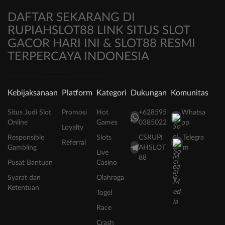
DAFTAR SEKARANG DI
RUPIAHSLOT88 LINK SITUS SLOT
GACOR HARI INI & SLOT88 RESMI
TERPERCAYA INDONESIA
Kebijaksanaan
Platform
Kategori
Dukungan
Komunitas
Situs Judi Slot
Promosi
Hot
+628595
Whatsa
Online
Games
0385022
pp
Loyalty
Responsible
Slots
CSRUPI
Telegra
Referral
Gambling
AHSLOT
m
Live
88
Pusat Bantuan
Casino
Syarat dan
Olahraga
Ketentuan
Togel
Race
Crash