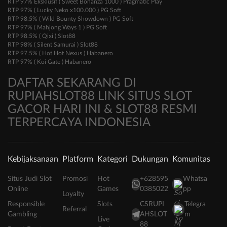
RTP 97% Eksklusif ( Sweet Bonanza 1000 ) Pragmatic Play
RTP 97% ( Lucky Neko x100.000 ) PG Soft
RTP 98.5% ( Wild Bounty Showdown ) PG Soft
RTP 97% ( Mahjong Ways 1 ) PG Soft
RTP 98.5% ( Qixi ) Slot88
RTP 98% ( Silent Samurai ) Slot88
RTP 97.5% ( Hot Hot Nexus ) Habanero
RTP 97% ( Koi Gate ) Habanero
DAFTAR SEKARANG DI
RUPIAHSLOT88 LINK SITUS SLOT
GACOR HARI INI & SLOT88 RESMI
TERPERCAYA INDONESIA
Kebijaksanaan
Platform
Kategori
Dukungan
Komunitas
Situs Judi Slot
Promosi
Hot
+628595
Whatsa
Online
Games
0385022
pp
Loyalty
Responsible
Slots
CSRUPI
Telegra
Referral
Gambling
AHSLOT
m
Live
88