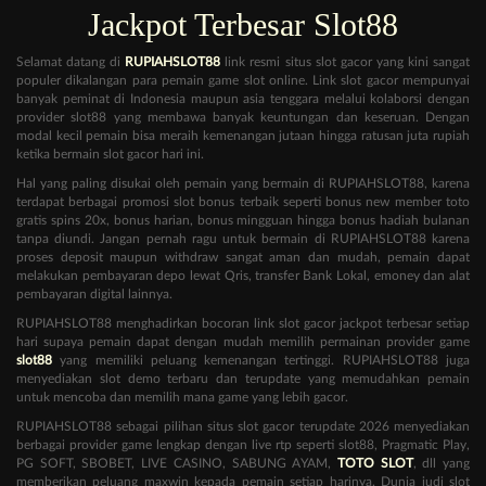
Jackpot Terbesar Slot88
Selamat datang di
RUPIAHSLOT88
link resmi situs slot gacor yang kini sangat
populer dikalangan para pemain game slot online. Link slot gacor mempunyai
banyak peminat di Indonesia maupun asia tenggara melalui kolaborsi dengan
provider slot88 yang membawa banyak keuntungan dan keseruan. Dengan
modal kecil pemain bisa meraih kemenangan jutaan hingga ratusan juta rupiah
ketika bermain slot gacor hari ini.
Hal yang paling disukai oleh pemain yang bermain di RUPIAHSLOT88, karena
terdapat berbagai promosi slot bonus terbaik seperti bonus new member toto
gratis spins 20x, bonus harian, bonus mingguan hingga bonus hadiah bulanan
tanpa diundi. Jangan pernah ragu untuk bermain di RUPIAHSLOT88 karena
proses deposit maupun withdraw sangat aman dan mudah, pemain dapat
melakukan pembayaran depo lewat Qris, transfer Bank Lokal, emoney dan alat
pembayaran digital lainnya.
RUPIAHSLOT88 menghadirkan bocoran link slot gacor jackpot terbesar setiap
hari supaya pemain dapat dengan mudah memilih permainan provider game
slot88
yang memiliki peluang kemenangan tertinggi. RUPIAHSLOT88 juga
menyediakan slot demo terbaru dan terupdate yang memudahkan pemain
untuk mencoba dan memilih mana game yang lebih gacor.
RUPIAHSLOT88 sebagai pilihan situs slot gacor terupdate 2026 menyediakan
berbagai provider game lengkap dengan live rtp seperti slot88, Pragmatic Play,
PG SOFT, SBOBET, LIVE CASINO, SABUNG AYAM,
TOTO SLOT
, dll yang
memberikan peluang maxwin kepada pemain setiap harinya. Dunia judi slot