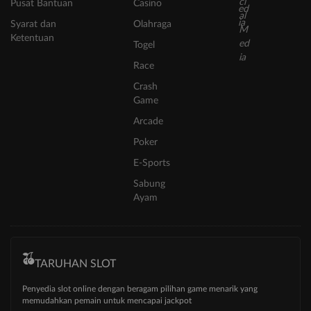
Pusat Bantuan
Casino
Syarat dan
Olahraga
Ketentuan
Togel
Race
Crash
Game
Arcade
Poker
E-Sports
Sabung
Ayam
TARUHAN SLOT
Penyedia slot online dengan beragam pilihan game menarik yang
memudahkan pemain untuk mencapai jackpot