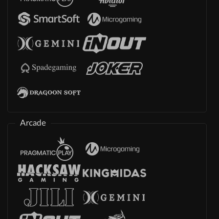
Arcade