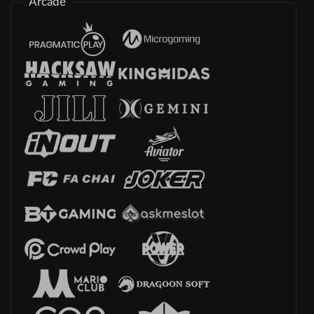
Arcade