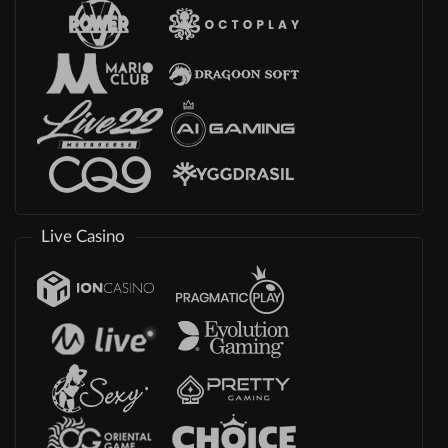
Live Casino