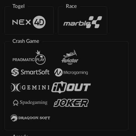
Togel
Race
Crash Game