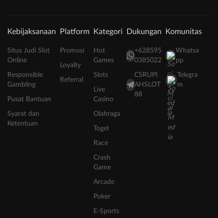
Kebijaksanaan
Platform
Kategori
Dukungan
Komunitas
Situs Judi Slot
Promosi
Hot
+628595
Whatsa
Online
Games
0385022
pp
Loyalty
Responsible
Slots
CSRUPI
Telegra
Referral
Gambling
AHSLOT
m
Live
88
Pusat Bantuan
Casino
Syarat dan
Olahraga
Ketentuan
Togel
Race
Crash
Game
Arcade
Poker
E-Sports