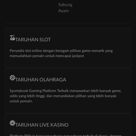
Sabung
Ayam
TARUHAN SLOT
Penyedia slot online dengan beragam pilihan game menarik yang
memudahkan pemain untuk mencapai jackpot
TARUHAN OLAHRAGA
Sportsbook Gaming Platform Terbaik menawarkan lebih banyak game,
odds yang lebih tinggi, dan menyediakan pilihan yang lebih banyak
untuk pemain.
TARUHAN LIVE KASINO