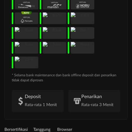
* Selama bank maintenance dan bank offline deposit dan penarikan
tidak dapat diproses
Deposit
Penarikan
Rata-rata 1 Menit
Rata-rata 3 Menit
Bersertifikasi
Tanggung
Browser