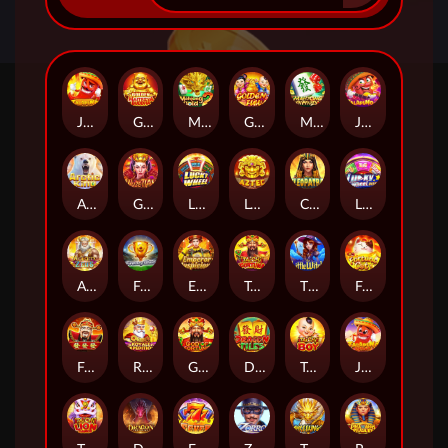
Jalapeno
Golden Maitreya Buddha
MahJong Gold 2
Golden Fuwa
Mahjong Infinity
Jalapeno 2
Arctic King
Golden Wuzetian
Lucky Wheel
Legend of Aztec
Cleopatra
Lucky Wheel Deluxe
Almighty Zeus
Frenzyshot
Emperor Auspicious
Taichi Fortuna
The LIttle Witch
Fortune Cat
Fafafa
Royale Expedition
God Of Fortune
Dragon Tiles
Taichi Boy
Jalapeno Burst