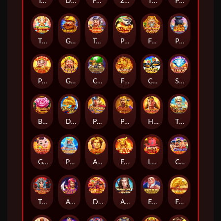
Taichi Lion Dance
Dragon Treasure
Fever 777
Zorro
Three Kings
Pharaoh Treasures
Tianhou Mazu
Gold Rush
Toy Soldiers
Panda Warrior
Fortune Gate
Pirate Attack
Prosperity 168
Great Wealth
Caribbean Treasure
Flame Wolves
Crazy Penguin
Super Diamond
Blossom of Fortune
Dragon Gate
Power Of Thor
Persian Empire
Heracles
The King Of Olympus
Grande Fortune
Poseidon
Apollo
Fortune Bull
Lucky Little Devil
Crazy Thieves
The Unsurpassed Grace
Aladdin
Dancing Dragon
Amazon Queen
Estate Rich Man
Fortune Koi