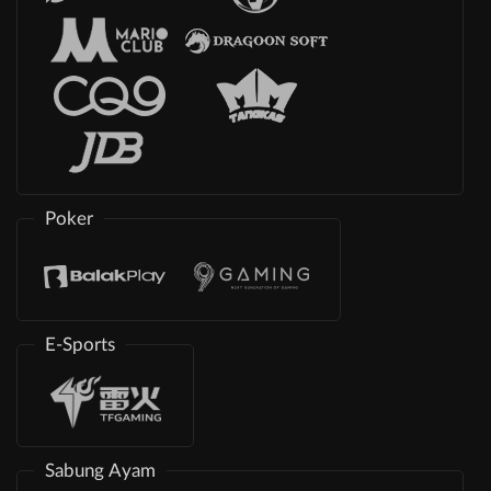
Poker
E-Sports
Sabung Ayam