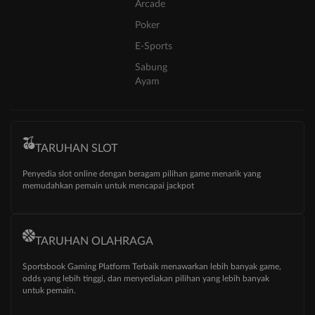
Arcade
Poker
E-Sports
Sabung
Ayam
TARUHAN SLOT
Penyedia slot online dengan beragam pilihan game menarik yang
memudahkan pemain untuk mencapai jackpot
TARUHAN OLAHRAGA
Sportsbook Gaming Platform Terbaik menawarkan lebih banyak game,
odds yang lebih tinggi, dan menyediakan pilihan yang lebih banyak
untuk pemain.