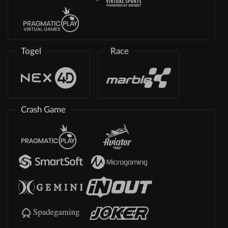
Togel
Race
Crash Game